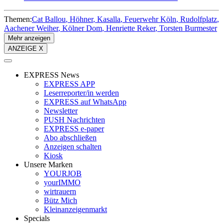
Themen:
Cat Ballou
Höhner
Kasalla
Feuerwehr Köln
Rudolfplatz
Aachener Weiher
Kölner Dom
Henriette Reker
Torsten Burmester
Mehr anzeigen
ANZEIGE X
EXPRESS News
EXPRESS APP
Leserreporter/in werden
EXPRESS auf WhatsApp
Newsletter
PUSH Nachrichten
EXPRESS e-paper
Abo abschließen
Anzeigen schalten
Kiosk
Unsere Marken
YOURJOB
yourIMMO
wirtrauern
Bütz Mich
Kleinanzeigenmarkt
Specials