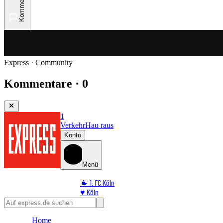
Kommentare
Express · Community
Kommentare · 0
1
Verkehr
Hau raus
Konto
Menü
🐐 1. FC Köln
♥️ Köln
⭐ Promi
🏆 Sport
Home