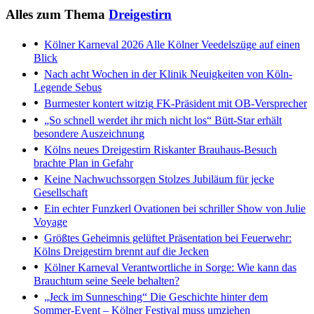
Alles zum Thema
Dreigestirn
Kölner Karneval 2026
Alle Kölner Veedelszüge auf einen
Blick
Nach acht Wochen in der Klinik
Neuigkeiten von Köln-
Legende Sebus
Burmester kontert witzig
FK-Präsident mit OB-Versprecher
„So schnell werdet ihr mich nicht los“
Bütt-Star erhält
besondere Auszeichnung
Kölns neues Dreigestirn
Riskanter Brauhaus-Besuch
brachte Plan in Gefahr
Keine Nachwuchssorgen
Stolzes Jubiläum für jecke
Gesellschaft
Ein echter Funzkerl
Ovationen bei schriller Show von Julie
Voyage
Größtes Geheimnis gelüftet
Präsentation bei Feuerwehr:
Kölns Dreigestirn brennt auf die Jecken
Kölner Karneval
Verantwortliche in Sorge: Wie kann das
Brauchtum seine Seele behalten?
„Jeck im Sunnesching“
Die Geschichte hinter dem
Sommer-Event – Kölner Festival muss umziehen