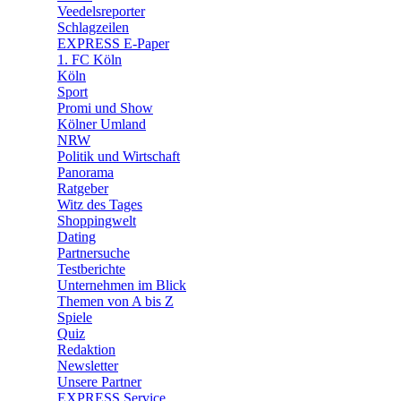
🛒 Shoppingwelt
Veedelsreporter
🧩 Spiele
Schlagzeilen
EXPRESS E-Paper
1. FC Köln
Köln
Sport
Promi und Show
Kölner Umland
NRW
Politik und Wirtschaft
Panorama
Ratgeber
Witz des Tages
Shoppingwelt
Dating
Partnersuche
Testberichte
Unternehmen im Blick
Themen von A bis Z
Spiele
Quiz
Redaktion
Newsletter
Unsere Partner
EXPRESS Service