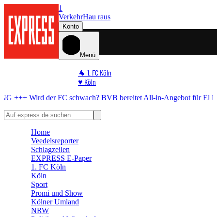
1
Verkehr
Hau raus
Konto
Menü
🐐 1. FC Köln
♥️ Köln
⭐ Promi
h?
BVB bereitet All-in-Angebot für El Mala vor
+++ EILMELDUNG 
🏆 Sport
🛒 Shoppingwelt
🧩 Spiele
Home
Veedelsreporter
Schlagzeilen
EXPRESS E-Paper
1. FC Köln
Köln
Sport
Promi und Show
Kölner Umland
NRW