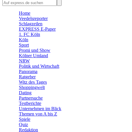
🛒 Shoppingwelt
🧩 Spiele
Home
Veedelsreporter
Schlagzeilen
EXPRESS E-Paper
1. FC Köln
Köln
Sport
Promi und Show
Kölner Umland
NRW
Politik und Wirtschaft
Panorama
Ratgeber
Witz des Tages
Shoppingwelt
Dating
Partnersuche
Testberichte
Unternehmen im Blick
Themen von A bis Z
Spiele
Quiz
Redaktion