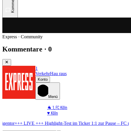
Kommentare
Express · Community
Kommentare · 0
1
Verkehr
Hau raus
Konto
Menü
🐐 1. FC Köln
♥️ Köln
⭐ Promi
+++
Highlight-Test im Ticker
1:1 zur Pause – FC mit Durchhänger nach
🏆 Sport