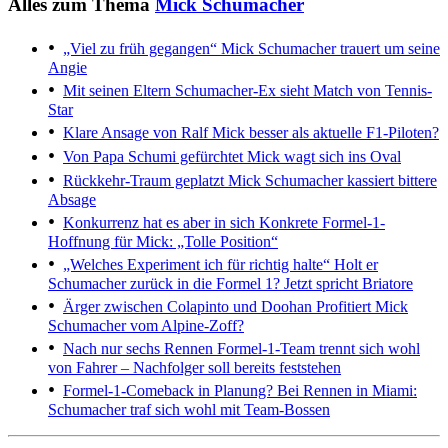
Alles zum Thema
Mick Schumacher
„Viel zu früh gegangen“
Mick Schumacher trauert um seine
Angie
Mit seinen Eltern
Schumacher-Ex sieht Match von Tennis-
Star
Klare Ansage von Ralf
Mick besser als aktuelle F1-Piloten?
Von Papa Schumi gefürchtet
Mick wagt sich ins Oval
Rückkehr-Traum geplatzt
Mick Schumacher kassiert bittere
Absage
Konkurrenz hat es aber in sich
Konkrete Formel-1-
Hoffnung für Mick: „Tolle Position“
„Welches Experiment ich für richtig halte“
Holt er
Schumacher zurück in die Formel 1? Jetzt spricht Briatore
Ärger zwischen Colapinto und Doohan
Profitiert Mick
Schumacher vom Alpine-Zoff?
Nach nur sechs Rennen
Formel-1-Team trennt sich wohl
von Fahrer – Nachfolger soll bereits feststehen
Formel-1-Comeback in Planung?
Bei Rennen in Miami:
Schumacher traf sich wohl mit Team-Bossen