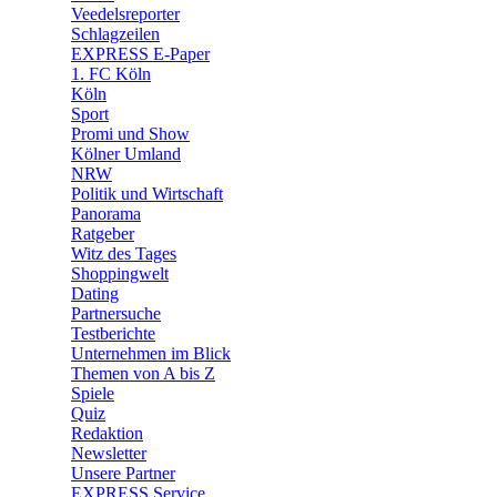
🛒 Shoppingwelt
Veedelsreporter
🧩 Spiele
Schlagzeilen
EXPRESS E-Paper
1. FC Köln
Köln
Sport
Promi und Show
Kölner Umland
NRW
Politik und Wirtschaft
Panorama
Ratgeber
Witz des Tages
Shoppingwelt
Dating
Partnersuche
Testberichte
Unternehmen im Blick
Themen von A bis Z
Spiele
Quiz
Redaktion
Newsletter
Unsere Partner
EXPRESS Service