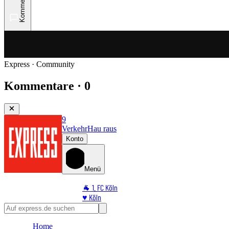
Kommentare
Express · Community
Kommentare · 0
9
Verkehr
Hau raus
Konto
Menü
🐐 1. FC Köln
♥️ Köln
⭐ Promi
🏆 Sport
Home