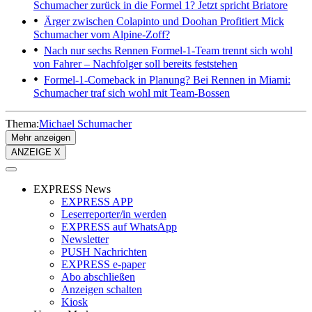
Schumacher zurück in die Formel 1? Jetzt spricht Briatore
Ärger zwischen Colapinto und Doohan
Profitiert Mick
Schumacher vom Alpine-Zoff?
Nach nur sechs Rennen
Formel-1-Team trennt sich wohl
von Fahrer – Nachfolger soll bereits feststehen
Formel-1-Comeback in Planung?
Bei Rennen in Miami:
Schumacher traf sich wohl mit Team-Bossen
Thema:
Michael Schumacher
Mehr anzeigen
ANZEIGE X
EXPRESS News
EXPRESS APP
Leserreporter/in werden
EXPRESS auf WhatsApp
Newsletter
PUSH Nachrichten
EXPRESS e-paper
Abo abschließen
Anzeigen schalten
Kiosk