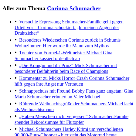
Alles zum Thema
Corinna Schumacher
Versuchte Erpressung
Schumacher-Familie geht gegen
Urteil vor – Corinna schockiert: „In meinen Augen der
Drahtzieher“
Besonderes Wiedersehen
Corinna zurück in Schumis
Wohnzimmer: Hier wurde ihr Mann zum Mythos
Tochter von Formel-1-Weltmeister Michael
Gina
Schumacher kassiert ordentlich ab
„Die Königin und ihr Prinz“
Mick Schumacher mit
besonderer Beifahrerin beim Race of Champions
Kommentar zu Micks Horror-Crash
Corinna Schumacher
hilft gegen ihre Angst nur Vertrauen
Schnappschuss mit Freund Bobby
Fans ganz angetan: Gina
Maria Schumacher erinnert an Vater Michael
Rührende Weihnachtsgrüße der Schumachers
Michael lacht
als Weihnachtsmann
„Haben Menschen nicht vergessen“
Schumacher-Familie
spendet Rekordsumme für Flutopfer
Michael Schumachers Harley
Krimi um verschollenen
90.000-Euro-Chopper - hier steht das Motorrad heute