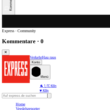
Kommentare
Express · Community
Kommentare · 0
Verkehr
Hau raus
Konto
Menü
🐐 1. FC Köln
♥️ Köln
⭐ Promi
🏆 Sport
Home
🛒 Shoppingwelt
Veedelsreporter