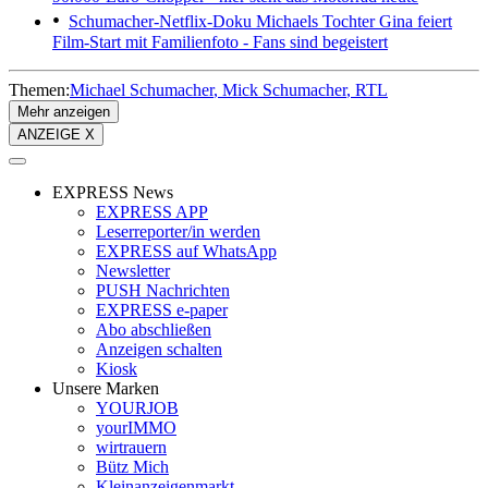
Schumacher-Netflix-Doku
Michaels Tochter Gina feiert
Film-Start mit Familienfoto - Fans sind begeistert
Themen:
Michael Schumacher
Mick Schumacher
RTL
Mehr anzeigen
ANZEIGE X
EXPRESS News
EXPRESS APP
Leserreporter/in werden
EXPRESS auf WhatsApp
Newsletter
PUSH Nachrichten
EXPRESS e-paper
Abo abschließen
Anzeigen schalten
Kiosk
Unsere Marken
YOURJOB
yourIMMO
wirtrauern
Bütz Mich
Kleinanzeigenmarkt