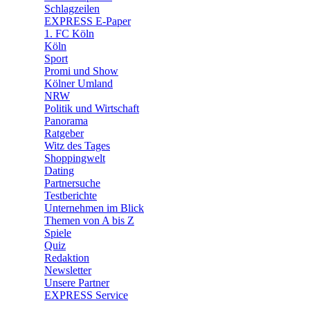
🧩 Spiele
Schlagzeilen
EXPRESS E-Paper
1. FC Köln
Köln
Sport
Promi und Show
Kölner Umland
NRW
Politik und Wirtschaft
Panorama
Ratgeber
Witz des Tages
Shoppingwelt
Dating
Partnersuche
Testberichte
Unternehmen im Blick
Themen von A bis Z
Spiele
Quiz
Redaktion
Newsletter
Unsere Partner
EXPRESS Service