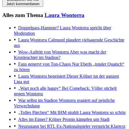
Jetzt kommentieren
Alles zum Thema
Laura Wontorra
Doppelpass-Hammer?
Laura Wontorra spricht über
Moderation
Laura Wontorra
Calmund plaudert vielsagende Geschichte
aus
Wow-Auftritt von Wontorra
Aber was macht der
Kronleuchter im Stadion?
Fans genervt von Ton-Chaos
Nur Eberls „totaler Quatsch“
zu hören
Laura Wontorra begeistert
Dieser Kölner tut der ganzen
Liga gut
„Wart noch alle happy“
Bei Comeback: Völler stichelt
gegen Wontorra
War selbst im Stadion
Wontorra reagiert auf peinliche
Verwechslung
„Tolles Pärchen“
Mit IHM strahlt Laura Wontorra so schön
Alles im Eimer?
Kölner Promis kämpfen um Stadt
Neuzugang bei RTL
Ex-Nationalspieler verspricht Klartext