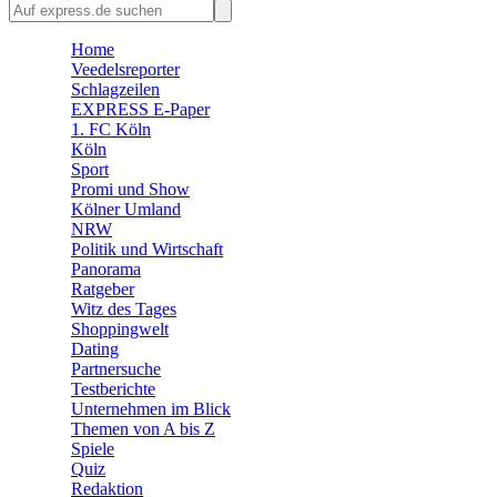
🛒 Shoppingwelt
🧩 Spiele
Home
Veedelsreporter
Schlagzeilen
EXPRESS E-Paper
1. FC Köln
Köln
Sport
Promi und Show
Kölner Umland
NRW
Politik und Wirtschaft
Panorama
Ratgeber
Witz des Tages
Shoppingwelt
Dating
Partnersuche
Testberichte
Unternehmen im Blick
Themen von A bis Z
Spiele
Quiz
Redaktion