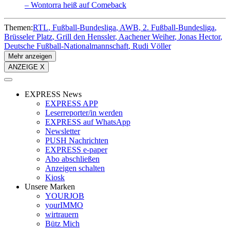
– Wontorra heiß auf Comeback
Themen:
RTL
Fußball-Bundesliga
AWB
2. Fußball-Bundesliga
Brüsseler Platz
Grill den Henssler
Aachener Weiher
Jonas Hector
Deutsche Fußball-Nationalmannschaft
Rudi Völler
Mehr anzeigen
ANZEIGE X
EXPRESS News
EXPRESS APP
Leserreporter/in werden
EXPRESS auf WhatsApp
Newsletter
PUSH Nachrichten
EXPRESS e-paper
Abo abschließen
Anzeigen schalten
Kiosk
Unsere Marken
YOURJOB
yourIMMO
wirtrauern
Bütz Mich