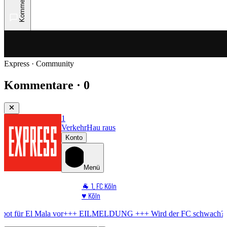
Kommentare
Express · Community
Kommentare · 0
1
Verkehr
Hau raus
Konto
Menü
🐐 1. FC Köln
♥️ Köln
⭐ Promi
Mala vor
+++ EILMELDUNG +++
Wird der FC schwach?
BVB bereite
🏆 Sport