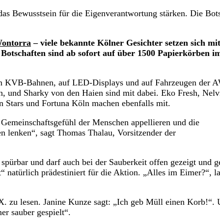
s Bewusstsein für die Eigenverantwortung stärken. Die Bot
ontorra
– viele bekannte Kölner Gesichter setzen sich mi
Botschaften sind ab sofort auf über 1500 Papierkörben i
 in KVB-Bahnen, auf LED-Displays und auf Fahrzeugen der
n, und Sharky von den Haien sind mit dabei. Eko Fresh, Nelv
in Stars und Fortuna Köln machen ebenfalls mit.
 Gemeinschaftsgefühl der Menschen appellieren und die
n lenken“, sagt Thomas Thalau, Vorsitzender der
h spürbar und darf auch bei der Sauberkeit offen gezeigt und g
natürlich prädestiniert für die Aktion. „Alles im Eimer?“, la
X. zu lesen. Janine Kunze sagt: „Ich geb Müll einen Korb!“.
er sauber gespielt“.