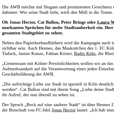
Die AWB möchte mit Slogans und prominenten Gesichtern da
dahinter: Wer seine Stadt liebt, wirft den Müll in die Tonne.
Ob Jonas Hector, Cat Ballou, Peter Brings oder
Laura W
markanten Sprüchen für mehr Stadtsauberkeit ein. Ihre 
gesamten Stadtgebiet zu sehen.
Neben den Papierkorbaufklebern wird die Kampagne auch
sichtbar sein. Auch Hennes, das Maskottchen des 1. FC Köl
Tiafack, Janine Kunze, Fabian Köster,
Radio Köln
, die Rhe
„Gemeinsam mit Kölner Persönlichkeiten wollen wir an das
Aufmerksamkeit auf die Verantwortung eines jeden Einzelne
Geschäftsführung der AWB.
„Die aufrichtige Liebe zur Stadt ist speziell in Köln deutlic
werden“. Cat Ballou sind mit ihrem Song „Liebe deine Stadt“ 
ihr Aufruf, der nun überall zu sehen ist.
Der Spruch „Bock auf eine saubere Stadt“ ist über Hennes I
die Botschaft von FC-Idol
Jonas Hector
lautet: „Ich hab imm