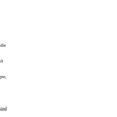
 die
it
gne,
sind