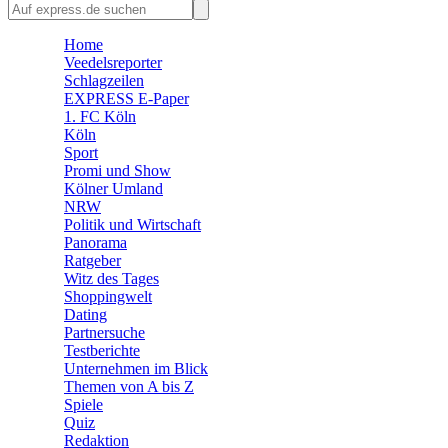
🛒 Shoppingwelt
Home
🧩 Spiele
Veedelsreporter
Schlagzeilen
EXPRESS E-Paper
1. FC Köln
Köln
Sport
Promi und Show
Kölner Umland
NRW
Politik und Wirtschaft
Panorama
Ratgeber
Witz des Tages
Shoppingwelt
Dating
Partnersuche
Testberichte
Unternehmen im Blick
Themen von A bis Z
Spiele
Quiz
Redaktion