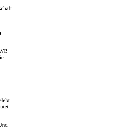
schaft
t
m
 AWB
ie
elebt
utet
 Und