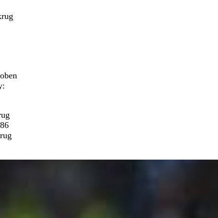
krug
loben
y:
rug
/86
krug