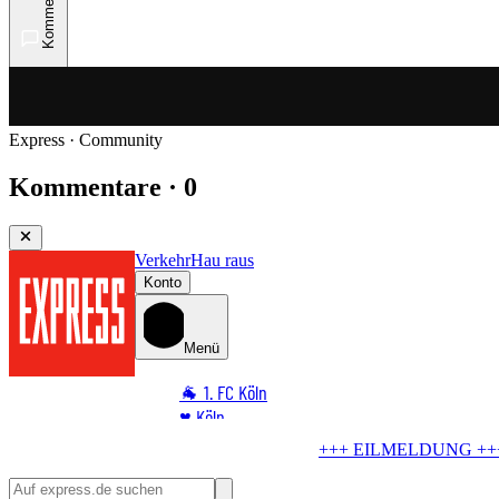
Kommentare
Express · Community
Kommentare · 0
Verkehr
Hau raus
Konto
Menü
🐐 1. FC Köln
♥️ Köln
⭐ Promi
ndgänger in Köln
Bombe im Rhein! Seilbahn stellt Betrieb ein
🏆 Sport