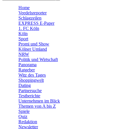
🛒 Shoppingwelt
Home
🧩 Spiele
Veedelsreporter
Schlagzeilen
EXPRESS E-Paper
1. FC Köln
Köln
Sport
Promi und Show
Kölner Umland
NRW
Politik und Wirtschaft
Panorama
Ratgeber
Witz des Tages
Shoppingwelt
Dating
Partnersuche
Testberichte
Unternehmen im Blick
Themen von A bis Z
Spiele
Quiz
Redaktion
Newsletter