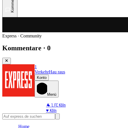
Kommentare
Express · Community
Kommentare · 0
1
Verkehr
Hau raus
Konto
Menü
🐐 1. FC Köln
♥️ Köln
⭐ Promi
🏆 Sport
Home