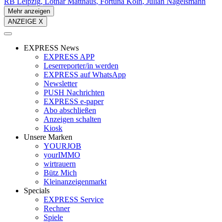
RB Leipzig
Lothar Matthäus
Fortuna Köln
Julian Nagelsmann
Mehr anzeigen
ANZEIGE X
EXPRESS News
EXPRESS APP
Leserreporter/in werden
EXPRESS auf WhatsApp
Newsletter
PUSH Nachrichten
EXPRESS e-paper
Abo abschließen
Anzeigen schalten
Kiosk
Unsere Marken
YOURJOB
yourIMMO
wirtrauern
Bütz Mich
Kleinanzeigenmarkt
Specials
EXPRESS Service
Rechner
Spiele