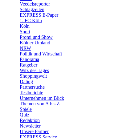
🛒 Shoppingwelt
Veedelsreporter
🧩 Spiele
Schlagzeilen
EXPRESS E-Paper
1. FC Köln
Köln
Sport
Promi und Show
Kölner Umland
NRW
Politik und Wirtschaft
Panorama
Ratgeber
Witz des Tages
Shoppingwelt
Dating
Partnersuche
Testberichte
Unternehmen im Blick
Themen von A bis Z
Spiele
Quiz
Redaktion
Newsletter
Unsere Partner
EXPRESS Service