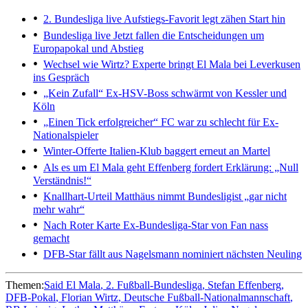
2. Bundesliga live
Aufstiegs-Favorit legt zähen Start hin
Bundesliga live
Jetzt fallen die Entscheidungen um
Europapokal und Abstieg
Wechsel wie Wirtz?
Experte bringt El Mala bei Leverkusen
ins Gespräch
„Kein Zufall“
Ex-HSV-Boss schwärmt von Kessler und
Köln
„Einen Tick erfolgreicher“
FC war zu schlecht für Ex-
Nationalspieler
Winter-Offerte
Italien-Klub baggert erneut an Martel
Als es um El Mala geht
Effenberg fordert Erklärung: „Null
Verständnis!“
Knallhart-Urteil
Matthäus nimmt Bundesligist „gar nicht
mehr wahr“
Nach Roter Karte
Ex-Bundesliga-Star von Fan nass
gemacht
DFB-Star fällt aus
Nagelsmann nominiert nächsten Neuling
Themen:
Said El Mala
2. Fußball-Bundesliga
Stefan Effenberg
DFB-Pokal
Florian Wirtz
Deutsche Fußball-Nationalmannschaft