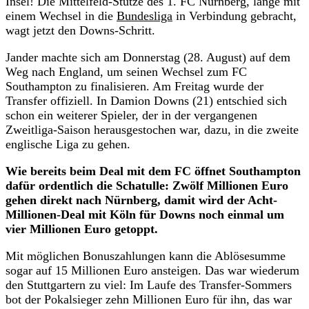
Insel! Die Mittelfeld-Stütze des 1. FC Nürnberg, lange mit
einem Wechsel in die
Bundesliga
in Verbindung gebracht,
wagt jetzt den Downs-Schritt.
Jander machte sich am Donnerstag (28. August) auf dem
Weg nach England, um seinen Wechsel zum FC
Southampton zu finalisieren. Am Freitag wurde der
Transfer offiziell. In Damion Downs (21) entschied sich
schon ein weiterer Spieler, der in der vergangenen
Zweitliga-Saison herausgestochen war, dazu, in die zweite
englische Liga zu gehen.
Wie bereits beim Deal mit dem FC öffnet Southampton
dafür ordentlich die Schatulle: Zwölf Millionen Euro
gehen direkt nach Nürnberg, damit wird der Acht-
Millionen-Deal mit Köln für Downs noch einmal um
vier Millionen Euro getoppt.
Mit möglichen Bonuszahlungen kann die Ablösesumme
sogar auf 15 Millionen Euro ansteigen. Das war wiederum
den Stuttgartern zu viel: Im Laufe des Transfer-Sommers
bot der Pokalsieger zehn Millionen Euro für ihn, das war