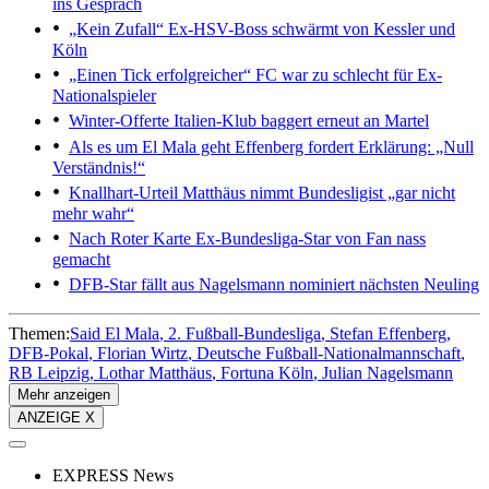
ins Gespräch
„Kein Zufall“
Ex-HSV-Boss schwärmt von Kessler und
Köln
„Einen Tick erfolgreicher“
FC war zu schlecht für Ex-
Nationalspieler
Winter-Offerte
Italien-Klub baggert erneut an Martel
Als es um El Mala geht
Effenberg fordert Erklärung: „Null
Verständnis!“
Knallhart-Urteil
Matthäus nimmt Bundesligist „gar nicht
mehr wahr“
Nach Roter Karte
Ex-Bundesliga-Star von Fan nass
gemacht
DFB-Star fällt aus
Nagelsmann nominiert nächsten Neuling
Themen:
Said El Mala
2. Fußball-Bundesliga
Stefan Effenberg
DFB-Pokal
Florian Wirtz
Deutsche Fußball-Nationalmannschaft
RB Leipzig
Lothar Matthäus
Fortuna Köln
Julian Nagelsmann
Mehr anzeigen
ANZEIGE X
EXPRESS News