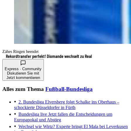
Zähes Ringen beendet
Rekordtransfer perfekt! Diomande wechselt zu Real
Express · Community
Diskutieren Sie mit
Jetzt kommentieren
Alles zum Thema
Fußball-Bundesliga
2. Bundesliga
Elversberg folgt Schalke ins Oberhaus –
schockierte Düsseldorfer in Fürth
Bundesliga live
Jetzt fallen die Entscheidungen um
Europapokal und Abstieg
Wechsel wie Wirtz?
Experte bringt El Mala bei Leverkusen