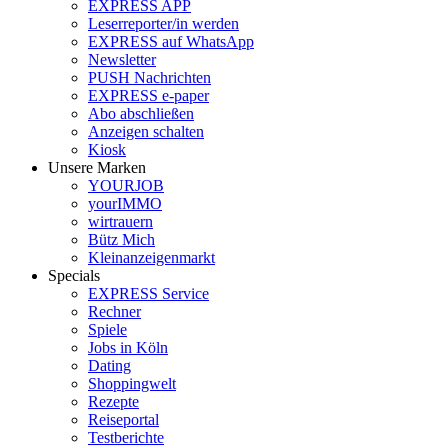
EXPRESS APP
Leserreporter/in werden
EXPRESS auf WhatsApp
Newsletter
PUSH Nachrichten
EXPRESS e-paper
Abo abschließen
Anzeigen schalten
Kiosk
Unsere Marken
YOURJOB
yourIMMO
wirtrauern
Bütz Mich
Kleinanzeigenmarkt
Specials
EXPRESS Service
Rechner
Spiele
Jobs in Köln
Dating
Shoppingwelt
Rezepte
Reiseportal
Testberichte