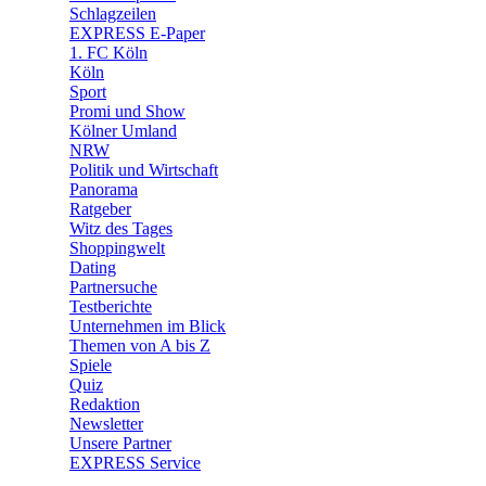
🧩 Spiele
Schlagzeilen
EXPRESS E-Paper
1. FC Köln
Köln
Sport
Promi und Show
Kölner Umland
NRW
Politik und Wirtschaft
Panorama
Ratgeber
Witz des Tages
Shoppingwelt
Dating
Partnersuche
Testberichte
Unternehmen im Blick
Themen von A bis Z
Spiele
Quiz
Redaktion
Newsletter
Unsere Partner
EXPRESS Service