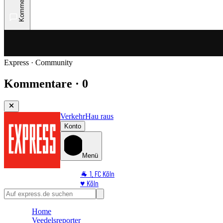
Kommentare
Express · Community
Kommentare · 0
Verkehr
Hau raus
Konto
Menü
🐐 1. FC Köln
♥️ Köln
⭐ Promi
🏆 Sport
Home
🛒 Shoppingwelt
Veedelsreporter