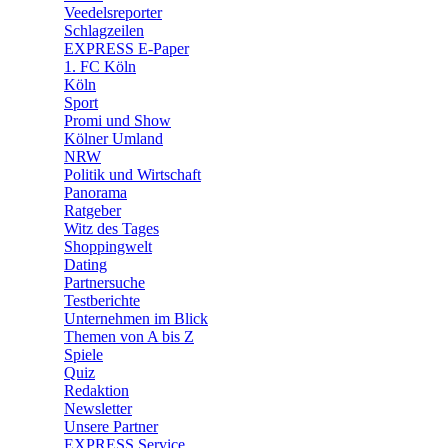
🛒 Shoppingwelt
Veedelsreporter
🧩 Spiele
Schlagzeilen
EXPRESS E-Paper
1. FC Köln
Köln
Sport
Promi und Show
Kölner Umland
NRW
Politik und Wirtschaft
Panorama
Ratgeber
Witz des Tages
Shoppingwelt
Dating
Partnersuche
Testberichte
Unternehmen im Blick
Themen von A bis Z
Spiele
Quiz
Redaktion
Newsletter
Unsere Partner
EXPRESS Service