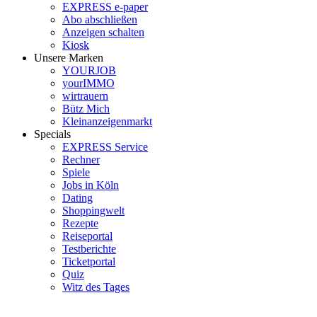
EXPRESS e-paper
Abo abschließen
Anzeigen schalten
Kiosk
Unsere Marken
YOURJOB
yourIMMO
wirtrauern
Bütz Mich
Kleinanzeigenmarkt
Specials
EXPRESS Service
Rechner
Spiele
Jobs in Köln
Dating
Shoppingwelt
Rezepte
Reiseportal
Testberichte
Ticketportal
Quiz
Witz des Tages