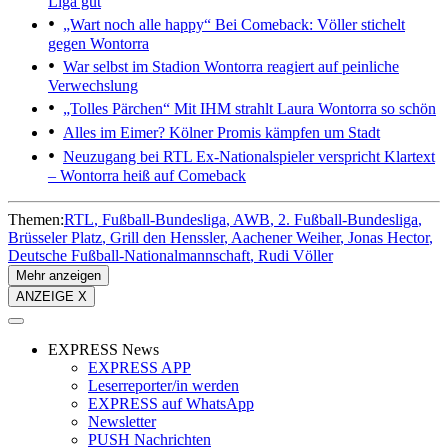
Liga gut
„Wart noch alle happy“
Bei Comeback: Völler stichelt
gegen Wontorra
War selbst im Stadion
Wontorra reagiert auf peinliche
Verwechslung
„Tolles Pärchen“
Mit IHM strahlt Laura Wontorra so schön
Alles im Eimer?
Kölner Promis kämpfen um Stadt
Neuzugang bei RTL
Ex-Nationalspieler verspricht Klartext
– Wontorra heiß auf Comeback
Themen:
RTL
Fußball-Bundesliga
AWB
2. Fußball-Bundesliga
Brüsseler Platz
Grill den Henssler
Aachener Weiher
Jonas Hector
Deutsche Fußball-Nationalmannschaft
Rudi Völler
Mehr anzeigen
ANZEIGE X
EXPRESS News
EXPRESS APP
Leserreporter/in werden
EXPRESS auf WhatsApp
Newsletter
PUSH Nachrichten