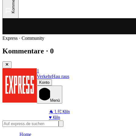
Kommentare
Express · Community
Kommentare · 0
1
Verkehr
Hau raus
Konto
Menü
🐐 1. FC Köln
♥️ Köln
⭐ Promi
🏆 Sport
Home