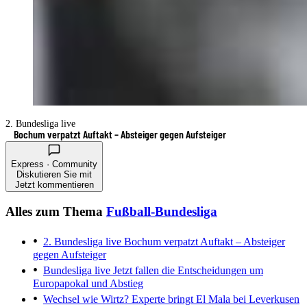
2. Bundesliga live
Bochum verpatzt Auftakt – Absteiger gegen Aufsteiger
Express · Community
Diskutieren Sie mit
Jetzt kommentieren
Alles zum Thema
Fußball-Bundesliga
2. Bundesliga live
Bochum verpatzt Auftakt – Absteiger
gegen Aufsteiger
Bundesliga live
Jetzt fallen die Entscheidungen um
Europapokal und Abstieg
Wechsel wie Wirtz?
Experte bringt El Mala bei Leverkusen