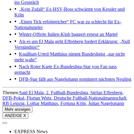
ins Gespräch
„Kein Zufall“
Ex-HSV-Boss schwärmt von Kessler und
Köln
„Einen Tick erfolgreicher“
FC war zu schlecht für Ex-
Nationalspieler
Winter-Offerte
Italien-Klub baggert erneut an Martel
Als es um El Mala geht
Effenberg fordert Erklärung: „Null
Verständnis!“
Knallhart-Urteil
Matthäus nimmt Bundesligist „gar nicht
mehr wahr“
Nach Roter Karte
Ex-Bundesliga-Star von Fan nass
gemacht
DFB-Star fällt aus
Nagelsmann nominiert nächsten Neuling
Themen:
Said El Mala
2. Fußball-Bundesliga
Stefan Effenberg
DFB-Pokal
Florian Wirtz
Deutsche Fußball-Nationalmannschaft
RB Leipzig
Lothar Matthäus
Fortuna Köln
Julian Nagelsmann
Mehr anzeigen
ANZEIGE X
EXPRESS News