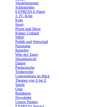
🛒 Shoppingwelt
Veedelsreporter
🧩 Spiele
Schlagzeilen
EXPRESS E-Paper
1. FC Köln
Köln
Sport
Promi und Show
Kölner Umland
NRW
Politik und Wirtschaft
Panorama
Ratgeber
Witz des Tages
Shoppingwelt
Dating
Partnersuche
Testberichte
Unternehmen im Blick
Themen von A bis Z
Spiele
Quiz
Redaktion
Newsletter
Unsere Partner
EXPRESS Service