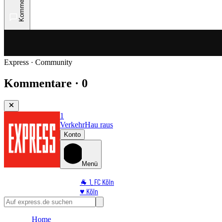
Kommentare
Express · Community
Kommentare · 0
1
Verkehr
Hau raus
Konto
Menü
🐐 1. FC Köln
♥️ Köln
⭐ Promi
🏆 Sport
Home