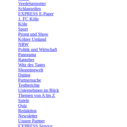
Veedelsreporter
🛒 Shoppingwelt
Schlagzeilen
🧩 Spiele
EXPRESS E-Paper
1. FC Köln
Köln
Sport
Promi und Show
Kölner Umland
NRW
Politik und Wirtschaft
Panorama
Ratgeber
Witz des Tages
Shoppingwelt
Dating
Partnersuche
Testberichte
Unternehmen im Blick
Themen von A bis Z
Spiele
Quiz
Redaktion
Newsletter
Unsere Partner
EXPRESS Service