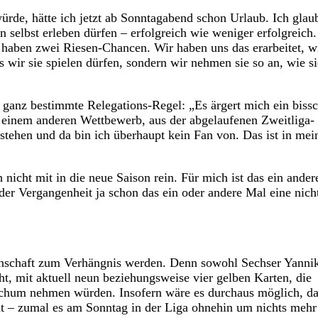
ürde, hätte ich jetzt ab Sonntagabend schon Urlaub. Ich glaub
on selbst erleben dürfen – erfolgreich wie weniger erfolgreich
 haben zwei Riesen-Chancen. Wir haben uns das erarbeitet, w
s wir sie spielen dürfen, sondern wir nehmen sie so an, wie si
 ganz bestimmte Relegations-Regel: „Es ärgert mich ein biss
s einem anderen Wettbewerb, aus der abgelaufenen Zweitliga-
stehen und da bin ich überhaupt kein Fan von. Das ist in mei
nicht mit in die neue Saison rein. Für mich ist das ein ander
der Vergangenheit ja schon das ein oder andere Mal eine nich
nnschaft zum Verhängnis werden. Denn sowohl Sechser Yanni
ht, mit aktuell neun beziehungsweise vier gelben Karten, die
ochum nehmen würden. Insofern wäre es durchaus möglich, da
 – zumal es am Sonntag in der Liga ohnehin um nichts mehr