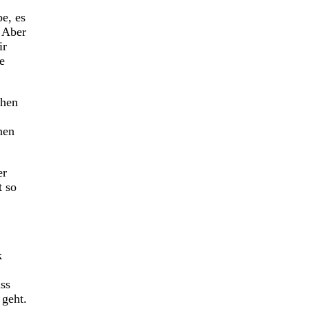
e, es
. Aber
ir
e
chen
nen
er
t so
k
ss
 geht.