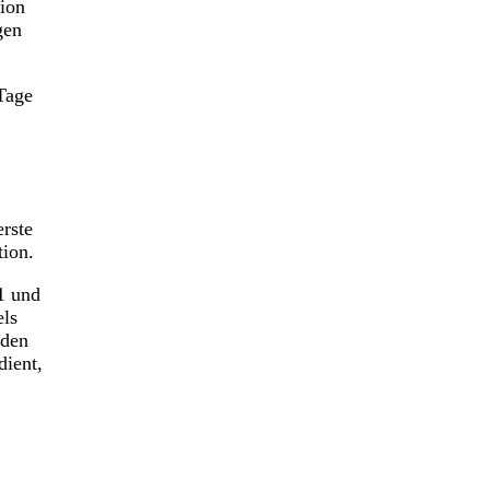
tion
gen
Tage
rste
tion.
1 und
els
 den
dient,