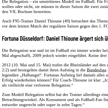
Die Relegation – ein umstrittenes Modell im Fußball. Für For
wollen oder nicht, sie müssen in dieser Saison die zwei zus
den VfL Bochum bestreiten.
Auch F95-Trainer Daniel Thioune (49) betrachtet das Thema
vor dem letzten Match der regulären Saison gegen den 1. F
Fortuna Düsseldorf: Daniel Thioune ärgert sich 
Die Relegation war und ist im Fußball ein immer wieder hei
Mal abgeschafft, 2009 jedoch wieder eingeführt. Keine drei 
2012 (10. Mai und 15. Mai) trafen die Rheinländer auf den 
2:2) und besiegelten damit ihren Aufstieg in die
Bundesliga
legendäre „Halbangst“. Fortunas Aufstieg lief damals alles 
Erfolg wiederholen können? Für Coach-Thioune ist klar: „I
als vielleicht eine verlorene Relegation.“
Zum Modell Relegation selbst hat der Trainer allerdings ei
Betrachtungswinkel. Als Konsument und als Fußball-Fan find
entweder ungerecht oder super in zehn Tagen.“