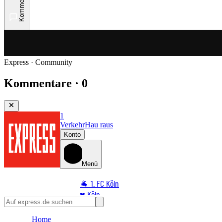
Kommentare
Express · Community
Kommentare · 0
1
Verkehr
Hau raus
Konto
Menü
🐐 1. FC Köln
♥️ Köln
⭐ Promi
Home
🏆 Sport