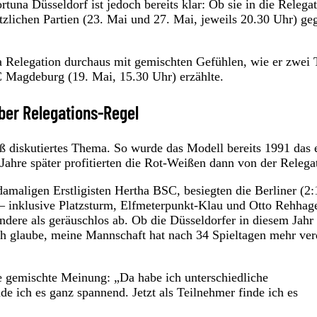
tuna Düsseldorf ist jedoch bereits klar: Ob sie in die Relega
ätzlichen Partien (23. Mai und 27. Mai, jeweils 20.30 Uhr) ge
 Relegation durchaus mit gemischten Gefühlen, wie er zwei 
C Magdeburg (19. Mai, 15.30 Uhr) erzählte.
über Relegations-Regel
ß diskutiertes Thema. So wurde das Modell bereits 1991 das e
Jahre später profitierten die Rot-Weißen dann von der Relega
damaligen Erstligisten Hertha BSC, besiegten die Berliner (2:
– inklusive Platzsturm, Elfmeterpunkt-Klau und Otto Rehhag
andere als geräuschlos ab. Ob die Düsseldorfer in diesem Jahr
ch glaube, meine Mannschaft hat nach 34 Spieltagen mehr ver
ne gemischte Meinung: „Da habe ich unterschiedliche
e ich es ganz spannend. Jetzt als Teilnehmer finde ich es