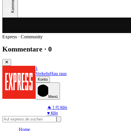
Kommentare
Express · Community
Kommentare · 0
1
Verkehr
Hau raus
Konto
Menü
🐐 1. FC Köln
♥️ Köln
⭐ Promi
🏆 Sport
Home