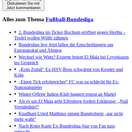
Diskutieren Sie mit
Jetzt kommentieren
Alles zum Thema
Fußball-Bundesliga
2. Bundesliga im Ticker
Bochum eröffnet gegen Hertha –
Teufel wollen Wölfe zähmen
Bundesliga live
Jetzt fallen die Entscheidungen um
Europapokal und Abstieg
Wechsel wie Wirtz?
Experte bringt El Mala bei Leverkusen
ins Gespräch
„Kein Zufall“
Ex-HSV-Boss schwärmt von Kessler und
Köln
„Einen Tick erfolgreicher“
FC war zu schlecht für Ex-
Nationalspieler
Winter-Offerte
Italien-Klub baggert erneut an Martel
Als es um El Mala geht
Effenberg fordert Erklärung: „Null
Verständnis!“
Knallhart-Urteil
Matthäus nimmt Bundesligist „gar nicht
mehr wahr“
Nach Roter Karte
Ex-Bundesliga-Star von Fan nass
gemacht