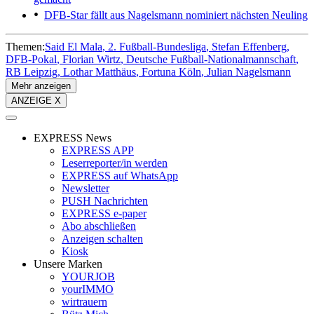
DFB-Star fällt aus
Nagelsmann nominiert nächsten Neuling
Themen:
Said El Mala
2. Fußball-Bundesliga
Stefan Effenberg
DFB-Pokal
Florian Wirtz
Deutsche Fußball-Nationalmannschaft
RB Leipzig
Lothar Matthäus
Fortuna Köln
Julian Nagelsmann
Mehr anzeigen
ANZEIGE X
EXPRESS News
EXPRESS APP
Leserreporter/in werden
EXPRESS auf WhatsApp
Newsletter
PUSH Nachrichten
EXPRESS e-paper
Abo abschließen
Anzeigen schalten
Kiosk
Unsere Marken
YOURJOB
yourIMMO
wirtrauern