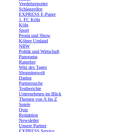
🛒 Shoppingwelt
Veedelsreporter
🧩 Spiele
Schlagzeilen
EXPRESS E-Paper
1. FC Köln
Köln
Sport
Promi und Show
Kölner Umland
NRW
Politik und Wirtschaft
Panorama
Ratgeber
Witz des Tages
Shoppingwelt
Dating
Partnersuche
Testberichte
Unternehmen im Blick
Themen von A bis Z
Spiele
Quiz
Redaktion
Newsletter
Unsere Partner
EXPRESS Service