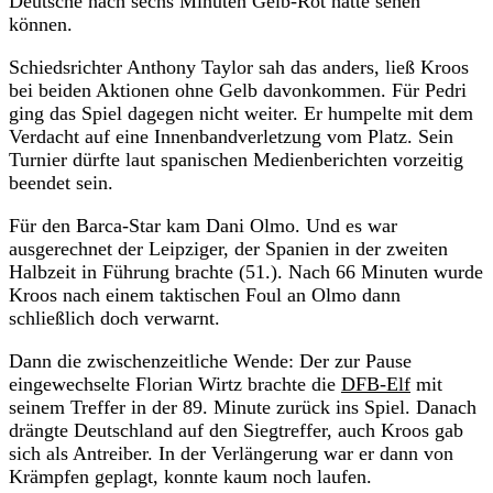
Deutsche nach sechs Minuten Gelb-Rot hätte sehen
können.
Schiedsrichter Anthony Taylor sah das anders, ließ Kroos
bei beiden Aktionen ohne Gelb davonkommen. Für Pedri
ging das Spiel dagegen nicht weiter. Er humpelte mit dem
Verdacht auf eine Innenbandverletzung vom Platz. Sein
Turnier dürfte laut spanischen Medienberichten vorzeitig
beendet sein.
Für den Barca-Star kam Dani Olmo. Und es war
ausgerechnet der Leipziger, der Spanien in der zweiten
Halbzeit in Führung brachte (51.). Nach 66 Minuten wurde
Kroos nach einem taktischen Foul an Olmo dann
schließlich doch verwarnt.
Dann die zwischenzeitliche Wende: Der zur Pause
eingewechselte Florian Wirtz brachte die
DFB-Elf
mit
seinem Treffer in der 89. Minute zurück ins Spiel. Danach
drängte Deutschland auf den Siegtreffer, auch Kroos gab
sich als Antreiber. In der Verlängerung war er dann von
Krämpfen geplagt, konnte kaum noch laufen.