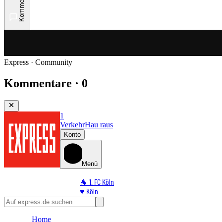
Kommentare
Express · Community
Kommentare · 0
1
Verkehr
Hau raus
Konto
Menü
🐐 1. FC Köln
♥️ Köln
⭐ Promi
🏆 Sport
Home