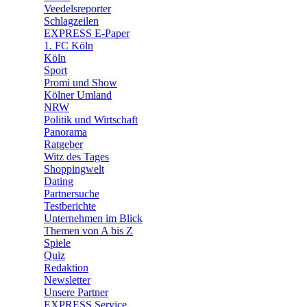
🛒 Shoppingwelt
Veedelsreporter
🧩 Spiele
Schlagzeilen
EXPRESS E-Paper
1. FC Köln
Köln
Sport
Promi und Show
Kölner Umland
NRW
Politik und Wirtschaft
Panorama
Ratgeber
Witz des Tages
Shoppingwelt
Dating
Partnersuche
Testberichte
Unternehmen im Blick
Themen von A bis Z
Spiele
Quiz
Redaktion
Newsletter
Unsere Partner
EXPRESS Service