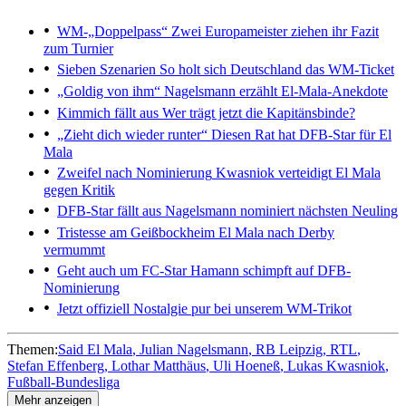
WM-„Doppelpass“
Zwei Europameister ziehen ihr Fazit
zum Turnier
Sieben Szenarien
So holt sich Deutschland das WM-Ticket
„Goldig von ihm“
Nagelsmann erzählt El-Mala-Anekdote
Kimmich fällt aus
Wer trägt jetzt die Kapitänsbinde?
„Zieht dich wieder runter“
Diesen Rat hat DFB-Star für El
Mala
Zweifel nach Nominierung
Kwasniok verteidigt El Mala
gegen Kritik
DFB-Star fällt aus
Nagelsmann nominiert nächsten Neuling
Tristesse am Geißbockheim
El Mala nach Derby
vermummt
Geht auch um FC-Star
Hamann schimpft auf DFB-
Nominierung
Jetzt offiziell
Nostalgie pur bei unserem WM-Trikot
Themen:
Said El Mala
Julian Nagelsmann
RB Leipzig
RTL
Stefan Effenberg
Lothar Matthäus
Uli Hoeneß
Lukas Kwasniok
Fußball-Bundesliga
Mehr anzeigen