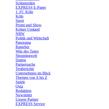
🧩 Spiele
Schlagzeilen
EXPRESS E-Paper
1. FC Köln
Köln
Sport
Promi und Show
Kölner Umland
NRW
Politik und Wirtschaft
Panorama
Ratgeber
Witz des Tages
Shoppingwelt
Dating
Partnersuche
Testberichte
Unternehmen im Blick
Themen von A bis Z
Spiele
Quiz
Redaktion
Newsletter
Unsere Partner
EXPRESS Service