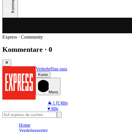
Kommentare
Express · Community
Kommentare · 0
Verkehr
Hau raus
Konto
Menü
🐐 1. FC Köln
♥️ Köln
⭐ Promi
🏆 Sport
Home
🛒 Shoppingwelt
Veedelsreporter