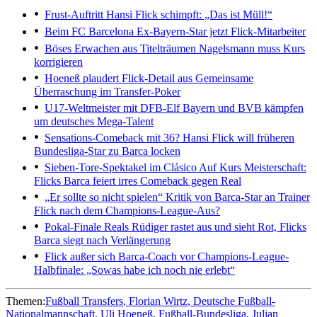
Frust-Auftritt
Hansi Flick schimpft: „Das ist Müll!“
Beim FC Barcelona
Ex-Bayern-Star jetzt Flick-Mitarbeiter
Böses Erwachen aus Titelträumen
Nagelsmann muss Kurs
korrigieren
Hoeneß plaudert Flick-Detail aus
Gemeinsame
Überraschung im Transfer-Poker
U17-Weltmeister mit DFB-Elf
Bayern und BVB kämpfen
um deutsches Mega-Talent
Sensations-Comeback mit 36?
Hansi Flick will früheren
Bundesliga-Star zu Barca locken
Sieben-Tore-Spektakel im Clásico
Auf Kurs Meisterschaft:
Flicks Barca feiert irres Comeback gegen Real
„Er sollte so nicht spielen“
Kritik von Barca-Star an Trainer
Flick nach dem Champions-League-Aus?
Pokal-Finale
Reals Rüdiger rastet aus und sieht Rot, Flicks
Barca siegt nach Verlängerung
Flick außer sich
Barca-Coach vor Champions-League-
Halbfinale: „Sowas habe ich noch nie erlebt“
Themen:
Fußball Transfers
Florian Wirtz
Deutsche Fußball-
Nationalmannschaft
Uli Hoeneß
Fußball-Bundesliga
Julian