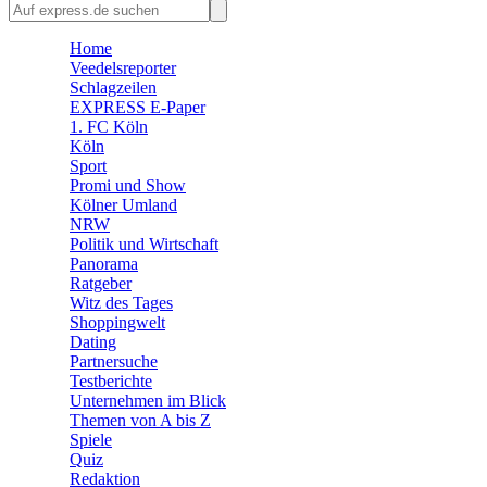
🛒 Shoppingwelt
🧩 Spiele
Home
Veedelsreporter
Schlagzeilen
EXPRESS E-Paper
1. FC Köln
Köln
Sport
Promi und Show
Kölner Umland
NRW
Politik und Wirtschaft
Panorama
Ratgeber
Witz des Tages
Shoppingwelt
Dating
Partnersuche
Testberichte
Unternehmen im Blick
Themen von A bis Z
Spiele
Quiz
Redaktion