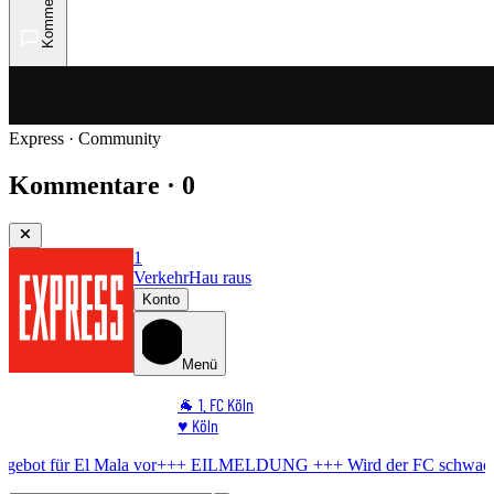
Kommentare
Express · Community
Kommentare · 0
1
Verkehr
Hau raus
Konto
Menü
🐐 1. FC Köln
♥️ Köln
⭐ Promi
ala vor
+++ EILMELDUNG +++
Wird der FC schwach?
BVB bereitet
🏆 Sport