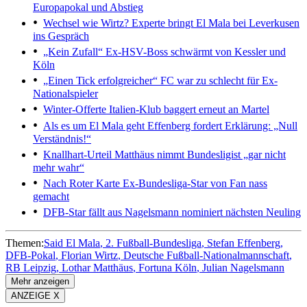
Europapokal und Abstieg
Wechsel wie Wirtz?
Experte bringt El Mala bei Leverkusen
ins Gespräch
„Kein Zufall“
Ex-HSV-Boss schwärmt von Kessler und
Köln
„Einen Tick erfolgreicher“
FC war zu schlecht für Ex-
Nationalspieler
Winter-Offerte
Italien-Klub baggert erneut an Martel
Als es um El Mala geht
Effenberg fordert Erklärung: „Null
Verständnis!“
Knallhart-Urteil
Matthäus nimmt Bundesligist „gar nicht
mehr wahr“
Nach Roter Karte
Ex-Bundesliga-Star von Fan nass
gemacht
DFB-Star fällt aus
Nagelsmann nominiert nächsten Neuling
Themen:
Said El Mala
2. Fußball-Bundesliga
Stefan Effenberg
DFB-Pokal
Florian Wirtz
Deutsche Fußball-Nationalmannschaft
RB Leipzig
Lothar Matthäus
Fortuna Köln
Julian Nagelsmann
Mehr anzeigen
ANZEIGE X