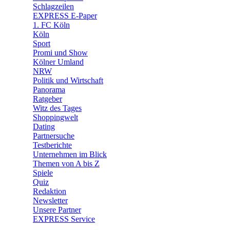
🧩 Spiele
Schlagzeilen
EXPRESS E-Paper
1. FC Köln
Köln
Sport
Promi und Show
Kölner Umland
NRW
Politik und Wirtschaft
Panorama
Ratgeber
Witz des Tages
Shoppingwelt
Dating
Partnersuche
Testberichte
Unternehmen im Blick
Themen von A bis Z
Spiele
Quiz
Redaktion
Newsletter
Unsere Partner
EXPRESS Service