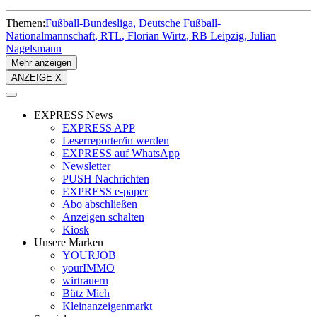
Themen:
Fußball-Bundesliga
Deutsche Fußball-
Nationalmannschaft
RTL
Florian Wirtz
RB Leipzig
Julian
Nagelsmann
Mehr anzeigen
ANZEIGE X
EXPRESS News
EXPRESS APP
Leserreporter/in werden
EXPRESS auf WhatsApp
Newsletter
PUSH Nachrichten
EXPRESS e-paper
Abo abschließen
Anzeigen schalten
Kiosk
Unsere Marken
YOURJOB
yourIMMO
wirtrauern
Bütz Mich
Kleinanzeigenmarkt