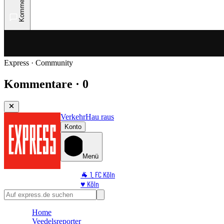
Kommentare
Express · Community
Kommentare · 0
Verkehr
Hau raus
Konto
Menü
🐐 1. FC Köln
♥️ Köln
⭐ Promi
🏆 Sport
Home
🛒 Shoppingwelt
Veedelsreporter