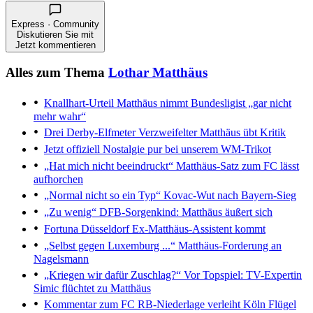
Express · Community
Diskutieren Sie mit
Jetzt kommentieren
Alles zum Thema
Lothar Matthäus
Knallhart-Urteil
Matthäus nimmt Bundesligist „gar nicht
mehr wahr“
Drei Derby-Elfmeter
Verzweifelter Matthäus übt Kritik
Jetzt offiziell
Nostalgie pur bei unserem WM-Trikot
„Hat mich nicht beeindruckt“
Matthäus-Satz zum FC lässt
aufhorchen
„Normal nicht so ein Typ“
Kovac-Wut nach Bayern-Sieg
„Zu wenig“
DFB-Sorgenkind: Matthäus äußert sich
Fortuna Düsseldorf
Ex-Matthäus-Assistent kommt
„Selbst gegen Luxemburg ...“
Matthäus-Forderung an
Nagelsmann
„Kriegen wir dafür Zuschlag?“
Vor Topspiel: TV-Expertin
Simic flüchtet zu Matthäus
Kommentar zum FC
RB-Niederlage verleiht Köln Flügel