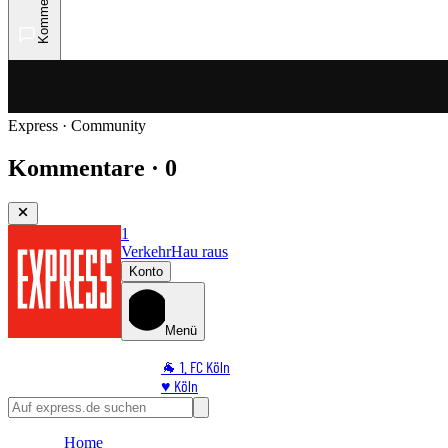
Kommentare
Express · Community
Kommentare · 0
1
Verkehr
Hau raus
Konto
Menü
🐐 1. FC Köln
♥️ Köln
⭐ Promi
🏆 Sport
Home