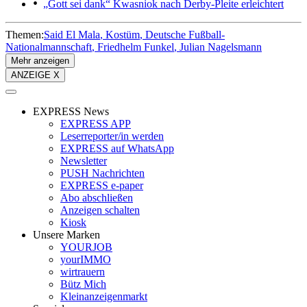
„Gott sei dank“
Kwasniok nach Derby-Pleite erleichtert
Themen:
Said El Mala
Kostüm
Deutsche Fußball-
Nationalmannschaft
Friedhelm Funkel
Julian Nagelsmann
Mehr anzeigen
ANZEIGE X
EXPRESS News
EXPRESS APP
Leserreporter/in werden
EXPRESS auf WhatsApp
Newsletter
PUSH Nachrichten
EXPRESS e-paper
Abo abschließen
Anzeigen schalten
Kiosk
Unsere Marken
YOURJOB
yourIMMO
wirtrauern
Bütz Mich
Kleinanzeigenmarkt