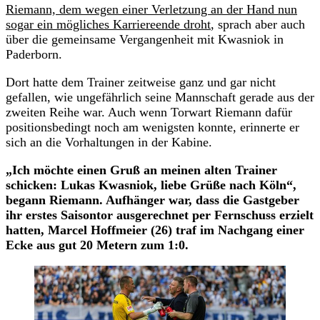
Riemann, dem wegen einer Verletzung an der Hand nun
sogar ein mögliches Karriereende droht
, sprach aber auch
über die gemeinsame Vergangenheit mit Kwasniok in
Paderborn.
Dort hatte dem Trainer zeitweise ganz und gar nicht
gefallen, wie ungefährlich seine Mannschaft gerade aus der
zweiten Reihe war. Auch wenn Torwart Riemann dafür
positionsbedingt noch am wenigsten konnte, erinnerte er
sich an die Vorhaltungen in der Kabine.
„Ich möchte einen Gruß an meinen alten Trainer
schicken: Lukas Kwasniok, liebe Grüße nach Köln“,
begann Riemann. Aufhänger war, dass die Gastgeber
ihr erstes Saisontor ausgerechnet per Fernschuss erzielt
hatten, Marcel Hoffmeier (26) traf im Nachgang einer
Ecke aus gut 20 Metern zum 1:0.