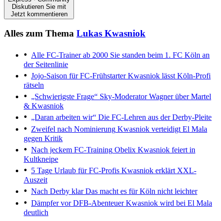
Diskutieren Sie mit
Jetzt kommentieren
Alles zum Thema
Lukas Kwasniok
Alle FC-Trainer ab 2000
Sie standen beim 1. FC Köln an
der Seitenlinie
Jojo-Saison für FC-Frühstarter
Kwasniok lässt Köln-Profi
rätseln
„Schwierigste Frage“
Sky-Moderator Wagner über Martel
& Kwasniok
„Daran arbeiten wir“
Die FC-Lehren aus der Derby-Pleite
Zweifel nach Nominierung
Kwasniok verteidigt El Mala
gegen Kritik
Nach jeckem FC-Training
Obelix Kwasniok feiert in
Kultkneipe
5 Tage Urlaub für FC-Profis
Kwasniok erklärt XXL-
Auszeit
Nach Derby klar
Das macht es für Köln nicht leichter
Dämpfer vor DFB-Abenteuer
Kwasniok wird bei El Mala
deutlich