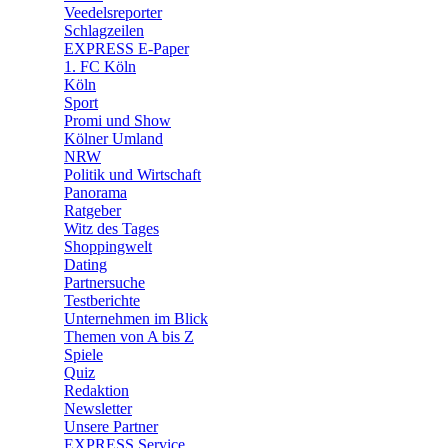
🛒 Shoppingwelt
Veedelsreporter
🧩 Spiele
Schlagzeilen
EXPRESS E-Paper
1. FC Köln
Köln
Sport
Promi und Show
Kölner Umland
NRW
Politik und Wirtschaft
Panorama
Ratgeber
Witz des Tages
Shoppingwelt
Dating
Partnersuche
Testberichte
Unternehmen im Blick
Themen von A bis Z
Spiele
Quiz
Redaktion
Newsletter
Unsere Partner
EXPRESS Service