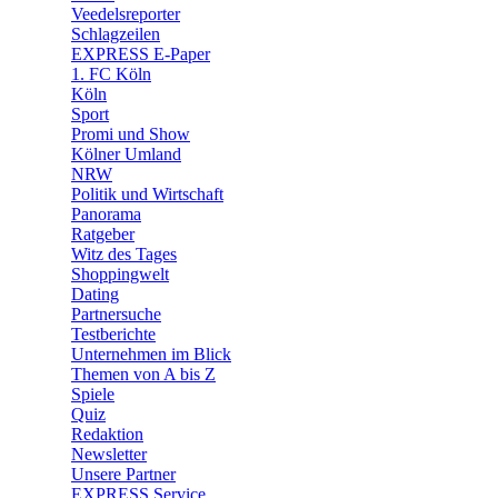
🛒 Shoppingwelt
Veedelsreporter
🧩 Spiele
Schlagzeilen
EXPRESS E-Paper
1. FC Köln
Köln
Sport
Promi und Show
Kölner Umland
NRW
Politik und Wirtschaft
Panorama
Ratgeber
Witz des Tages
Shoppingwelt
Dating
Partnersuche
Testberichte
Unternehmen im Blick
Themen von A bis Z
Spiele
Quiz
Redaktion
Newsletter
Unsere Partner
EXPRESS Service