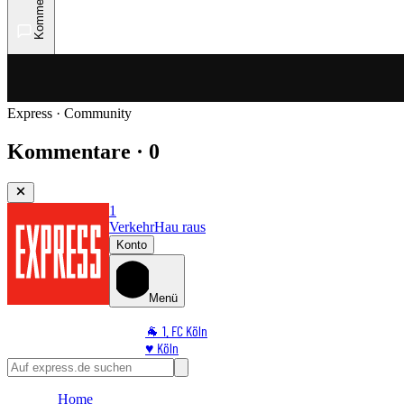
Kommentare
Express · Community
Kommentare · 0
1
Verkehr
Hau raus
Konto
Menü
🐐 1. FC Köln
♥️ Köln
⭐ Promi
🏆 Sport
Home