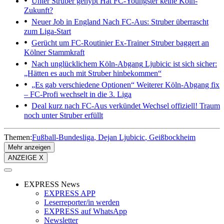
Unter Struber gehypt
Hat FC-Youngster keine Köln-
Zukunft?
Neuer Job in England
Nach FC-Aus: Struber überrascht
zum Liga-Start
Gerücht um FC-Routinier
Ex-Trainer Struber baggert an
Kölner Stammkraft
Nach unglücklichem Köln-Abgang
Ljubicic ist sich sicher:
„Hätten es auch mit Struber hinbekommen“
„Es gab verschiedene Optionen“
Weiterer Köln-Abgang fix
– FC-Profi wechselt in die 3. Liga
Deal kurz nach FC-Aus verkündet
Wechsel offiziell! Traum
noch unter Struber erfüllt
Themen:
Fußball-Bundesliga
Dejan Ljubicic
Geißbockheim
Mehr anzeigen
ANZEIGE X
EXPRESS News
EXPRESS APP
Leserreporter/in werden
EXPRESS auf WhatsApp
Newsletter