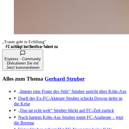
„Traum geht in Erfüllung“
FC schlägt bei Benfica-Talent zu
Express · Community
Diskutieren Sie mit
Jetzt kommentieren
Alles zum Thema
Gerhard Struber
„Immer eine Frage des Stils“
Struber spricht über Köln-Aus
Duell der Ex-FC-Akteure
Struber schickt Downs tiefer in
die Krise
„Das tat echt weh“
Struber blickt auf FC-Zeit zurück
Nach hartem Köln-Aus
Struber toppt FC-Ausbeute – jetzt
die Bremse