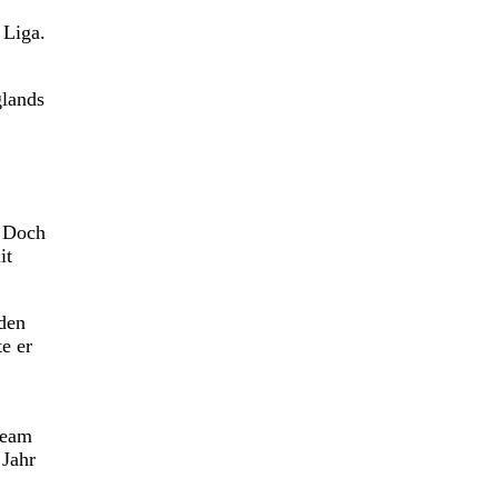
 Liga.
glands
. Doch
it
rden
e er
Team
 Jahr