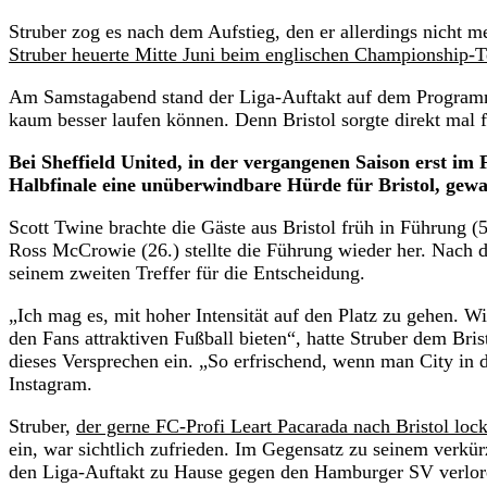
Struber zog es nach dem Aufstieg, den er allerdings nicht meh
Struber heuerte Mitte Juni beim englischen Championship-T
Am Samstagabend stand der Liga-Auftakt auf dem Programm
kaum besser laufen können. Denn Bristol sorgte direkt mal 
Bei Sheffield United, in der vergangenen Saison erst im 
Halbfinale eine unüberwindbare Hürde für Bristol, gewa
Scott Twine brachte die Gäste aus Bristol früh in Führung (
Ross McCrowie (26.) stellte die Führung wieder her. Nach 
seinem zweiten Treffer für die Entscheidung.
„Ich mag es, mit hoher Intensität auf den Platz zu gehen. 
den Fans attraktiven Fußball bieten“, hatte Struber dem Bri
dieses Versprechen ein. „So erfrischend, wenn man City in d
Instagram.
Struber,
der gerne FC-Profi Leart Pacarada nach Bristol loc
ein, war sichtlich zufrieden. Im Gegensatz zu seinem verk
den Liga-Auftakt zu Hause gegen den Hamburger SV verloren h