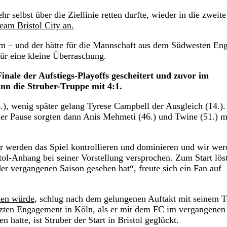
r selbst über die Ziellinie retten durfte, wieder in die zweite
eam Bristol City an.
 – und der hätte für die Mannschaft aus dem Südwesten En
für eine kleine Überraschung.
Finale der Aufstiegs-Playoffs gescheitert und zuvor im
nn die Struber-Truppe mit 4:1.
5.), wenig später gelang Tyrese Campbell der Ausgleich (14.)
der Pause sorgten dann Anis Mehmeti (46.) und Twine (51.) m
Wir werden das Spiel kontrollieren und dominieren und wir we
stol-Anhang bei seiner Vorstellung versprochen. Zum Start löst
er vergangenen Saison gesehen hat“, freute sich ein Fan auf
ken würde
, schlug nach dem gelungenen Auftakt mit seinem 
ürzten Engagement in Köln, als er mit dem FC im vergangenen
atte, ist Struber der Start in Bristol geglückt.