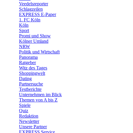
Veedelsreporter
🛒 Shoppingwelt
Schlagzeilen
🧩 Spiele
EXPRESS E-Paper
1. FC Köln
Köln
Sport
Promi und Show
Kölner Umland
NRW
Politik und Wirtschaft
Panorama
Ratgeber
Witz des Tages
Shoppingwelt
Dating
Partnersuche
Testberichte
Unternehmen im Blick
Themen von A bis Z
Spiele
Quiz
Redaktion
Newsletter
Unsere Partner
EXPRESS Service