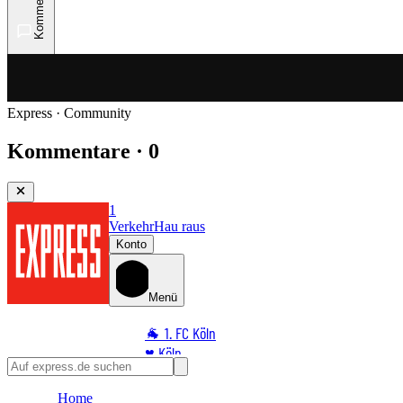
Kommentare
Express · Community
Kommentare · 0
1
Verkehr
Hau raus
Konto
Menü
🐐 1. FC Köln
♥️ Köln
⭐ Promi
Home
🏆 Sport