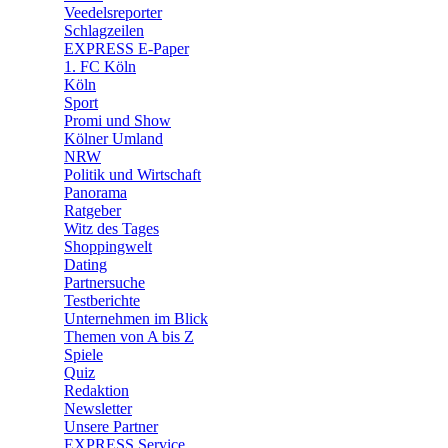
🛒 Shoppingwelt
Veedelsreporter
🧩 Spiele
Schlagzeilen
EXPRESS E-Paper
1. FC Köln
Köln
Sport
Promi und Show
Kölner Umland
NRW
Politik und Wirtschaft
Panorama
Ratgeber
Witz des Tages
Shoppingwelt
Dating
Partnersuche
Testberichte
Unternehmen im Blick
Themen von A bis Z
Spiele
Quiz
Redaktion
Newsletter
Unsere Partner
EXPRESS Service