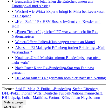
Bundesliga live
Jetzt fallen die Entscheidungen um
Europapokal und Abstieg
Wechsel wie Wirtz?
Experte bringt El Mala bei Leverkusen
ins Gespräch
„Kein Zufall“
Ex-HSV-Boss schwärmt von Kessler und
Köln
„Einen Tick erfolgreicher“
FC war zu schlecht für Ex-
Nationalspieler
Winter-Offerte
Italien-Klub baggert erneut an Martel
Als es um El Mala geht
Effenberg fordert Erklärung: „Null
Verständnis!“
Knallhart-Urteil
Matthäus nimmt Bundesligist „gar nicht
mehr wahr“
Nach Roter Karte
Ex-Bundesliga-Star von Fan nass
gemacht
DFB-Star fällt aus
Nagelsmann nominiert nächsten Neuling
Themen:
Said El Mala
2. Fußball-Bundesliga
Stefan Effenberg
DFB-Pokal
Florian Wirtz
Deutsche Fußball-Nationalmannschaft
RB Leipzig
Lothar Matthäus
Fortuna Köln
Julian Nagelsmann
Mehr anzeigen
ANZEIGE X