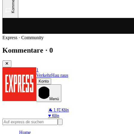
Kommentare
Express · Community
Kommentare · 0
1
Verkehr
Hau raus
Konto
Menü
🐐 1. FC Köln
♥️ Köln
⭐ Promi
🏆 Sport
Home