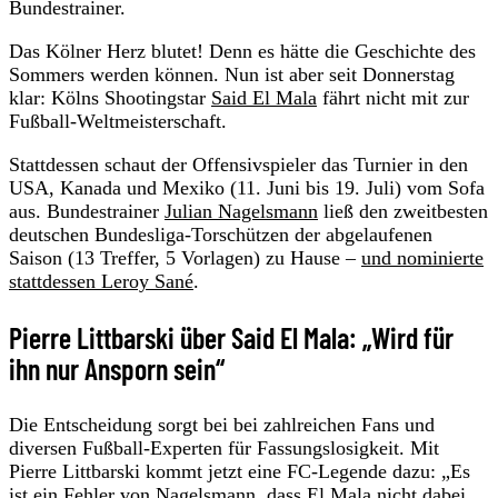
Bundestrainer.
Das Kölner Herz blutet! Denn es hätte die Geschichte des
Sommers werden können. Nun ist aber seit Donnerstag
klar: Kölns Shootingstar
Said El Mala
fährt nicht mit zur
Fußball-Weltmeisterschaft.
Stattdessen schaut der Offensivspieler das Turnier in den
USA, Kanada und Mexiko (11. Juni bis 19. Juli) vom Sofa
aus. Bundestrainer
Julian Nagelsmann
ließ den zweitbesten
deutschen Bundesliga-Torschützen der abgelaufenen
Saison (13 Treffer, 5 Vorlagen) zu Hause –
und nominierte
stattdessen Leroy Sané
.
Pierre Littbarski über Said El Mala: „Wird für
ihn nur Ansporn sein“
Die Entscheidung sorgt bei bei zahlreichen Fans und
diversen Fußball-Experten für Fassungslosigkeit. Mit
Pierre Littbarski kommt jetzt eine FC-Legende dazu: „Es
ist ein Fehler von Nagelsmann, dass El Mala nicht dabei