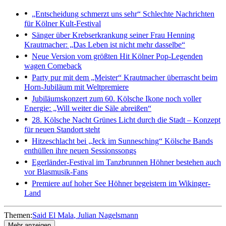
„Entscheidung schmerzt uns sehr“
Schlechte Nachrichten
für Kölner Kult-Festival
Sänger über Krebserkrankung seiner Frau
Henning
Krautmacher: „Das Leben ist nicht mehr dasselbe“
Neue Version vom größten Hit
Kölner Pop-Legenden
wagen Comeback
Party pur mit dem „Meister“
Krautmacher überrascht beim
Horn-Jubiläum mit Weltpremiere
Jubiläumskonzert zum 60.
Kölsche Ikone noch voller
Energie: „Will weiter die Säle abreißen“
28. Kölsche Nacht
Grünes Licht durch die Stadt – Konzept
für neuen Standort steht
Hitzeschlacht bei „Jeck im Sunnesching“
Kölsche Bands
enthüllen ihre neuen Sessionssongs
Egerländer-Festival im Tanzbrunnen
Höhner bestehen auch
vor Blasmusik-Fans
Premiere auf hoher See
Höhner begeistern im Wikinger-
Land
Themen:
Said El Mala
Julian Nagelsmann
Mehr anzeigen