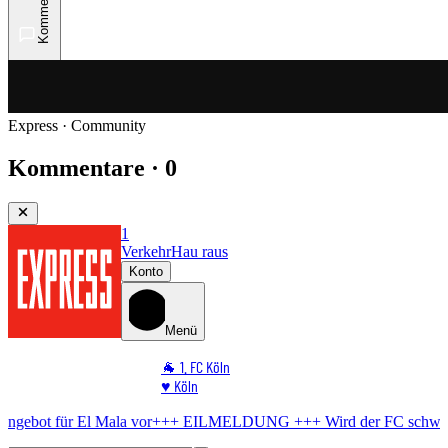
Kommentare
Express · Community
Kommentare · 0
1
Verkehr
Hau raus
Konto
Menü
🐐 1. FC Köln
♥️ Köln
⭐ Promi
Mala vor
+++ EILMELDUNG +++
Wird der FC schwach?
BVB bereite
🏆 Sport