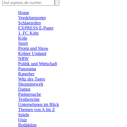
🛒 Shoppingwelt
🧩 Spiele
Home
Veedelsreporter
Schlagzeilen
EXPRESS E-Paper
1. FC Köln
Köln
Sport
Promi und Show
Kölner Umland
NRW
Politik und Wirtschaft
Panorama
Ratgeber
Witz des Tages
Shoppingwelt
Dating
Partnersuche
Testberichte
Unternehmen im Blick
Themen von A bis Z
Spiele
Quiz
Redaktion