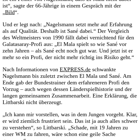
ist“, sagte der 66-Jährige in einem Gespräch mit der
„
Bild
“.
Und er legt nach: „Nagelsmann setzt mehr auf Erfahrung
als auf Qualität. Deshalb ist Sané dabei.“ Der Vergleich
des Weltmeisters von 1990 fällt dabei vernichtend für den
Galatasaray-Profi aus: „El Mala spielt so wie Sané vor
zehn Jahren – als Sané echt noch gut war. Und jetzt ist er
mehr so ein Profi, der nicht mehr richtig ins Risiko geht.“
Nach Informationen von
EXPRESS.de
schwankte
Nagelsmann bis zuletzt zwischen El Mala und Sané. Am
Ende gab der Bundestrainer dem erfahreneren Profi den
Vorzug – auch wegen dessen Länderspielhistorie und der
langen gemeinsamen Zusammenarbeit. Eine Erklärung, die
Littbarski nicht überzeugt.
„Ich kann mir vorstellen, was in dem Jungen vorgeht. Klar,
er wird ziemlich frustriert sein. Das ist ja auch alles schwer
zu verstehen“, so Littbarski. „Schade, mit 19 Jahren zu
einer WM zu fahren, wäre schon eine geile Sache