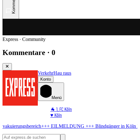
Kommentare
Express · Community
Kommentare · 0
Verkehr
Hau raus
Konto
Menü
🐐 1. FC Köln
♥️ Köln
⭐ Promi
reich
+++ EILMELDUNG +++
Blindgänger in Köln
Bombe im Rhein!
🏆 Sport
🛒 Shoppingwelt