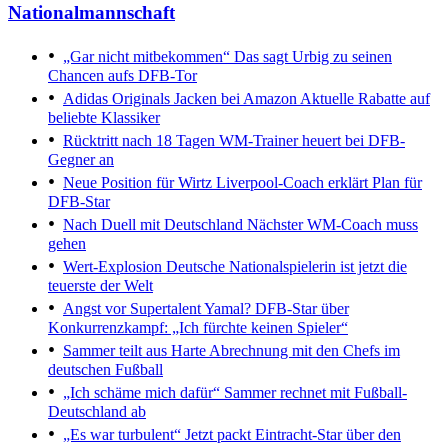
Nationalmannschaft
„Gar nicht mitbekommen“
Das sagt Urbig zu seinen
Chancen aufs DFB-Tor
Adidas Originals Jacken bei Amazon
Aktuelle Rabatte auf
beliebte Klassiker
Rücktritt nach 18 Tagen
WM-Trainer heuert bei DFB-
Gegner an
Neue Position für Wirtz
Liverpool-Coach erklärt Plan für
DFB-Star
Nach Duell mit Deutschland
Nächster WM-Coach muss
gehen
Wert-Explosion
Deutsche Nationalspielerin ist jetzt die
teuerste der Welt
Angst vor Supertalent Yamal?
DFB-Star über
Konkurrenzkampf: „Ich fürchte keinen Spieler“
Sammer teilt aus
Harte Abrechnung mit den Chefs im
deutschen Fußball
„Ich schäme mich dafür“
Sammer rechnet mit Fußball-
Deutschland ab
„Es war turbulent“
Jetzt packt Eintracht-Star über den