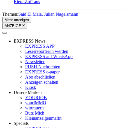
Riera-Zoff aus
Themen:
Said El Mala
Julian Nagelsmann
Mehr anzeigen
ANZEIGE X
EXPRESS News
EXPRESS APP
Leserreporter/in werden
EXPRESS auf WhatsApp
Newsletter
PUSH Nachrichten
EXPRESS e-paper
Abo abschließen
Anzeigen schalten
Kiosk
Unsere Marken
YOURJOB
yourIMMO
wirtrauern
Bütz Mich
Kleinanzeigenmarkt
Specials