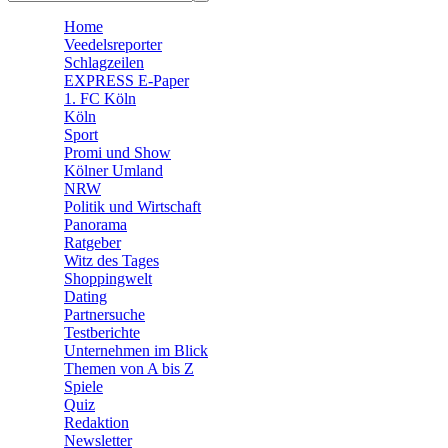
🧩 Spiele
Home
Veedelsreporter
Schlagzeilen
EXPRESS E-Paper
1. FC Köln
Köln
Sport
Promi und Show
Kölner Umland
NRW
Politik und Wirtschaft
Panorama
Ratgeber
Witz des Tages
Shoppingwelt
Dating
Partnersuche
Testberichte
Unternehmen im Blick
Themen von A bis Z
Spiele
Quiz
Redaktion
Newsletter