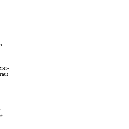
-
m
hrer-
raut
e
ie