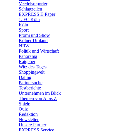
Veedelsreporter
🛒 Shoppingwelt
Schlagzeilen
🧩 Spiele
EXPRESS E-Paper
1. FC Köln
Köln
Sport
Promi und Show
Kölner Umland
NRW
Politik und Wirtschaft
Panorama
Ratgeber
Witz des Tages
Shoppingwelt
Dating
Partnersuche
Testberichte
Unternehmen im Blick
Themen von A bis Z
Spiele
Quiz
Redaktion
Newsletter
Unsere Partner
EXPRESS Service