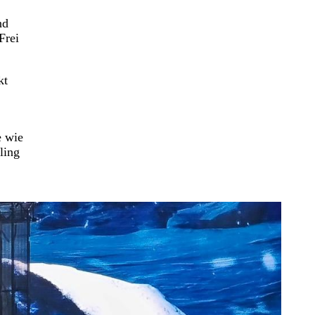
nd
Frei
kt
e wie
ling