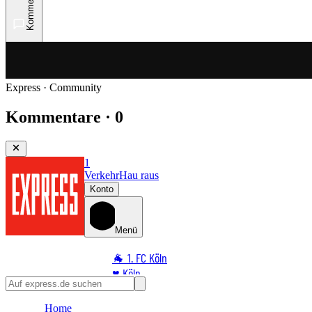
Kommentare
Express · Community
Kommentare · 0
1
Verkehr
Hau raus
Konto
Menü
🐐 1. FC Köln
♥️ Köln
⭐ Promi
Home
🏆 Sport