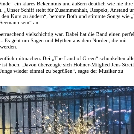
nde“ ein klares Bekenntnis und äußern deutlich wie nie ihre
n. „Unser Schiff steht für Zusammenhalt, Respekt, Anstand u
ns, den Kurs zu ändern“, betonte Both und stimmte Songs wie „
 Seemann sein“ an.
berraschend vielschichtig war. Dabei hat die Band einen perfe
s. Es geht um Sagen und Mythen aus dem Norden, die mit
 werden.
entlich mitmachen. Bei „The Land of Green“ schunkelten all
 ist hoch. Davon überzeugte sich Höhner-Mitglied Jens Streif
e Jungs wieder einmal zu begrüßen“, sagte der Musiker zu