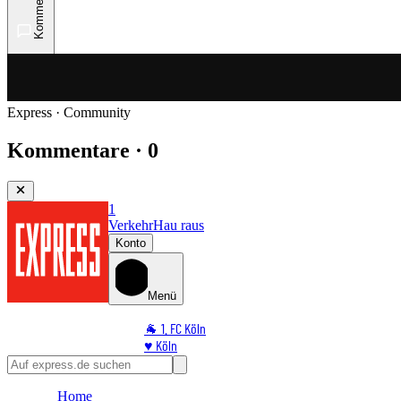
Kommentare
Express · Community
Kommentare · 0
1
Verkehr
Hau raus
Konto
Menü
🐐 1. FC Köln
♥️ Köln
⭐ Promi
🏆 Sport
Home