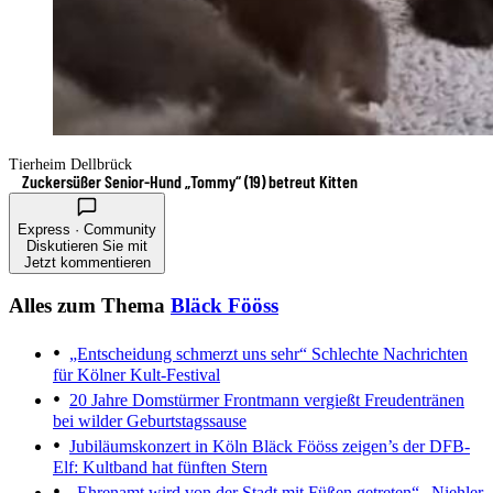
Tierheim Dellbrück
Zuckersüßer Senior-Hund „Tommy“ (19) betreut Kitten
Express · Community
Diskutieren Sie mit
Jetzt kommentieren
Alles zum Thema
Bläck Fööss
„Entscheidung schmerzt uns sehr“
Schlechte Nachrichten
für Kölner Kult-Festival
20 Jahre Domstürmer
Frontmann vergießt Freudentränen
bei wilder Geburtstagssause
Jubiläumskonzert in Köln
Bläck Fööss zeigen’s der DFB-
Elf: Kultband hat fünften Stern
„Ehrenamt wird von der Stadt mit Füßen getreten“
„Niehler