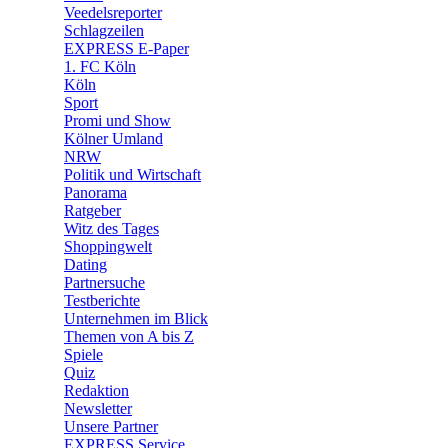
🛒 Shoppingwelt
Veedelsreporter
🧩 Spiele
Schlagzeilen
EXPRESS E-Paper
1. FC Köln
Köln
Sport
Promi und Show
Kölner Umland
NRW
Politik und Wirtschaft
Panorama
Ratgeber
Witz des Tages
Shoppingwelt
Dating
Partnersuche
Testberichte
Unternehmen im Blick
Themen von A bis Z
Spiele
Quiz
Redaktion
Newsletter
Unsere Partner
EXPRESS Service