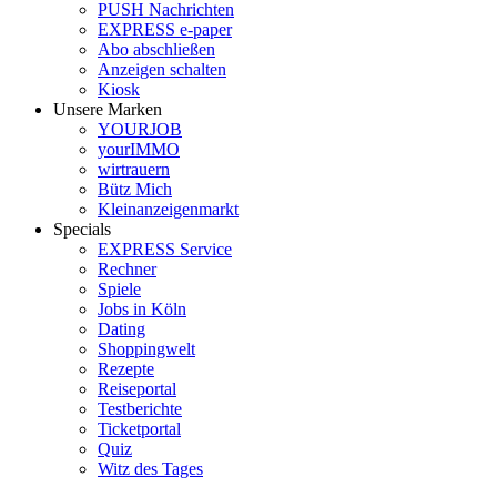
PUSH Nachrichten
EXPRESS e-paper
Abo abschließen
Anzeigen schalten
Kiosk
Unsere Marken
YOURJOB
yourIMMO
wirtrauern
Bütz Mich
Kleinanzeigenmarkt
Specials
EXPRESS Service
Rechner
Spiele
Jobs in Köln
Dating
Shoppingwelt
Rezepte
Reiseportal
Testberichte
Ticketportal
Quiz
Witz des Tages