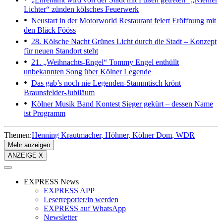
Lichter“ zünden kölsches Feuerwerk
Neustart in der Motorworld
Restaurant feiert Eröffnung mit
den Bläck Fööss
28. Kölsche Nacht
Grünes Licht durch die Stadt – Konzept
für neuen Standort steht
21. „Weihnachts-Engel“
Tommy Engel enthüllt
unbekannten Song über Kölner Legende
Das gab’s noch nie
Legenden-Stammtisch krönt
Braunsfelder-Jubiläum
Kölner Musik Band Kontest
Sieger gekürt – dessen Name
ist Programm
Themen:
Henning Krautmacher
Höhner
Kölner Dom
WDR
Mehr anzeigen
ANZEIGE X
EXPRESS News
EXPRESS APP
Leserreporter/in werden
EXPRESS auf WhatsApp
Newsletter