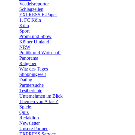
Veedelsreporter
🛒 Shoppingwelt
Schlagzeilen
🧩 Spiele
EXPRESS E-Paper
1. FC Köln
Köln
Sport
Promi und Show
Kölner Umland
NRW
Politik und Wirtschaft
Panorama
Ratgeber
Witz des Tages
Shoppingwelt
Dating
Partnersuche
Testberichte
Unternehmen im Blick
Themen von A bis Z
Spiele
Quiz
Redaktion
Newsletter
Unsere Partner
EXPRESS Service