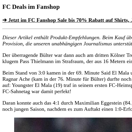
FC Deals im Fanshop
➔ Jetzt im FC Fanshop Sale bis 70% Rabatt auf Shirts,
Dieser Artikel enthält Produkt-Empfehlungen. Beim Kauf über
Provision, die unseren unabhängigen Journalismus unterstüt
Der überragende Bülter war dann auch am dritten Kölner Tref
klugem Pass Thielmann im Strafraum, der aus 16 Metern ein
Beim Stand von 3:0 kamen in der 69. Minute Said El Mala u
Ragnar Ache (kam in der 76. Minute für Bülter) durfte noch
auf: Youngster El Mala (19) traf in seinem ersten FC-Heims
FC-Sahnetag war damit perfekt!
Daran konnte auch das 4:1 durch Maximilian Eggestein (84.
noch jungen Saison, nachdem es zum Auftakt einen 1:0-Er