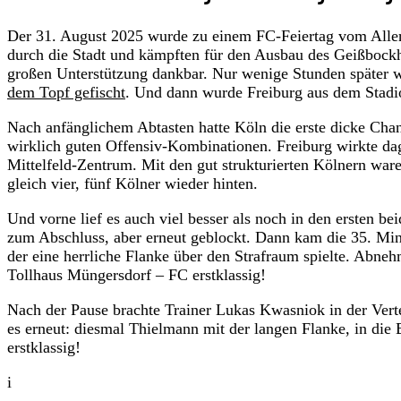
Der 31. August 2025 wurde zu einem FC-Feiertag vom Aller
durch die Stadt und kämpften für den Ausbau des Geißbockh
großen Unterstützung dankbar. Nur wenige Stunden später 
dem Topf gefischt
. Und dann wurde Freiburg aus dem Stadio
Nach anfänglichem Abtasten hatte Köln die erste dicke Ch
wirklich guten Offensiv-Kombinationen. Freiburg wirkte dag
Mittelfeld-Zentrum. Mit den gut strukturierten Kölnern ware
gleich vier, fünf Kölner wieder hinten.
Und vorne lief es auch viel besser als noch in den ersten b
zum Abschluss, aber erneut geblockt. Dann kam die 35. Minu
der eine herrliche Flanke über den Strafraum spielte. Abne
Tollhaus Müngersdorf – FC erstklassig!
Nach der Pause brachte Trainer Lukas Kwasniok in der Vert
es erneut: diesmal Thielmann mit der langen Flanke, in die
erstklassig!
i