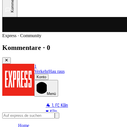
Kommentare
Express · Community
Kommentare · 0
1
Verkehr
Hau raus
Konto
Menü
🐐 1. FC Köln
♥️ Köln
⭐ Promi
Home
🏆 Sport