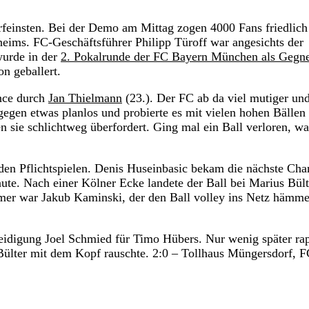
feinsten. Bei der Demo am Mittag zogen 4000 Fans friedlich
eims. FC-Geschäftsführer Philipp Türoff war angesichts der
wurde in der
2. Pokalrunde der FC Bayern München als Gegne
n geballert.
ance durch
Jan Thielmann
(23.). Der FC ab da viel mutiger un
egen etwas planlos und probierte es mit vielen hohen Bällen 
n sie schlichtweg überfordert. Ging mal ein Ball verloren, w
eiden Pflichtspielen. Denis Huseinbasic bekam die nächste Cha
te. Nach einer Kölner Ecke landete der Ball bei Marius Bült
hmer war Jakub Kaminski, der den Ball volley ins Netz hämme
eidigung Joel Schmied für Timo Hübers. Nur wenig später rap
 Bülter mit dem Kopf rauschte. 2:0 – Tollhaus Müngersdorf, 