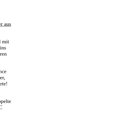
r aus
d mit
ins
aren
nce
er,
rte!
pelte
FC