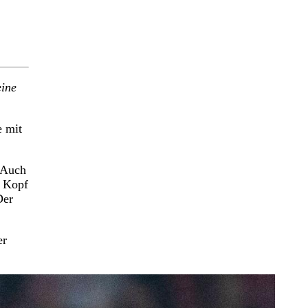
eine
e mit
 Auch
r Kopf
Der
er