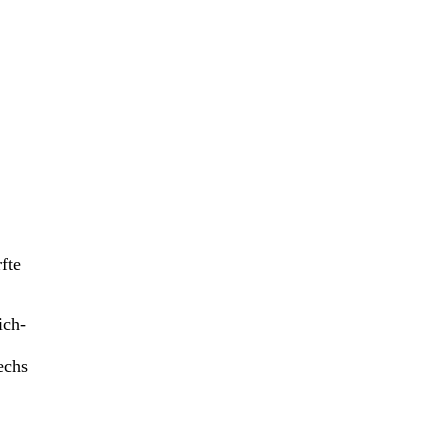
fte
ich-
echs