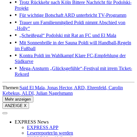
Trotz Rückkehr nach Köln
Bittere Nachricht für Podolski-
Projekt
Für wichtige Botschaft
ARD unterbricht TV-Programm
Trauer um Familienmitglied
Poldi nimmt Abschied von
„Holly“
„Scheißegal“
Podolski mit Rat an FC und El Mala
Mit Sonnenbrille in der Sauna
Poldi will Handball-Regeln
im Fußball
Kontra Poldi im Wahlkampf
Klare FC-Empfehlung der
Südkurve
Mega-Ansturm
„Glücksgefühle“-Festival mit irrem Ticket-
Rekord
Themen:
Said El Mala
Jonas Hector
ARD
Ehrenfeld
Carolin
Kebekus
ALDI
Julian Nagelsmann
Mehr anzeigen
ANZEIGE X
EXPRESS News
EXPRESS APP
Leserreporter/in werden