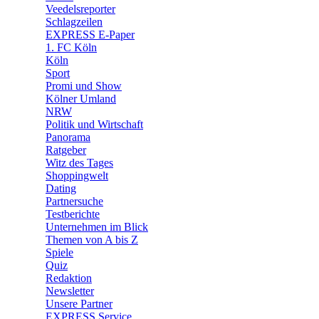
🛒 Shoppingwelt
Veedelsreporter
🧩 Spiele
Schlagzeilen
EXPRESS E-Paper
1. FC Köln
Köln
Sport
Promi und Show
Kölner Umland
NRW
Politik und Wirtschaft
Panorama
Ratgeber
Witz des Tages
Shoppingwelt
Dating
Partnersuche
Testberichte
Unternehmen im Blick
Themen von A bis Z
Spiele
Quiz
Redaktion
Newsletter
Unsere Partner
EXPRESS Service