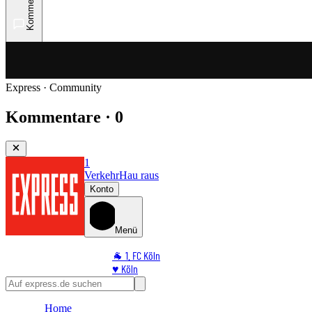
Kommentare
Express · Community
Kommentare · 0
1
Verkehr
Hau raus
Konto
Menü
🐐 1. FC Köln
♥️ Köln
⭐ Promi
🏆 Sport
Home