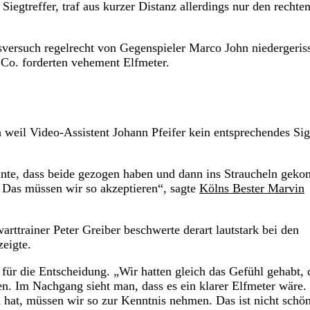
Siegtreffer, traf aus kurzer Distanz allerdings nur den rechte
sversuch regelrecht von Gegenspieler Marco John niedergeris
 Co. forderten vehement Elfmeter.
ch weil Video-Assistent Johann Pfeifer kein entsprechendes Sig
einte, dass beide gezogen haben und dann ins Straucheln gek
 Das müssen wir so akzeptieren“, sagte
Kölns Bester Marvin
arttrainer Peter Greiber beschwerte derart lautstark bei den
eigte.
s für die Entscheidung. „Wir hatten gleich das Gefühl gehabt, 
n. Im Nachgang sieht man, dass es ein klarer Elfmeter wäre.
at, müssen wir so zur Kenntnis nehmen. Das ist nicht schön