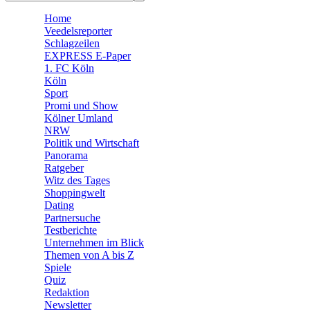
🛒 Shoppingwelt
Home
🧩 Spiele
Veedelsreporter
Schlagzeilen
EXPRESS E-Paper
1. FC Köln
Köln
Sport
Promi und Show
Kölner Umland
NRW
Politik und Wirtschaft
Panorama
Ratgeber
Witz des Tages
Shoppingwelt
Dating
Partnersuche
Testberichte
Unternehmen im Blick
Themen von A bis Z
Spiele
Quiz
Redaktion
Newsletter