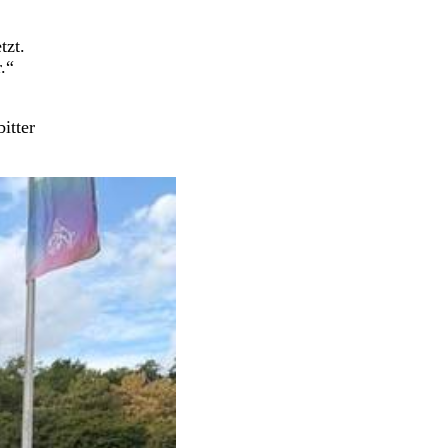
tzt.
.“
itter