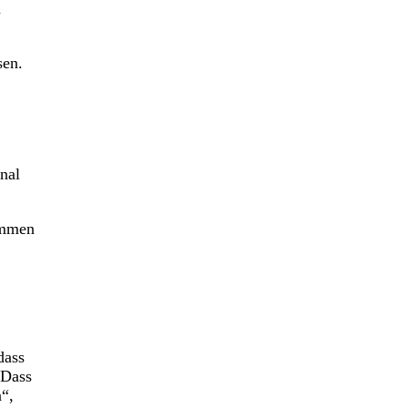
n
sen.
nal
ommen
dass
 Dass
“,