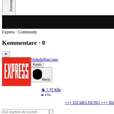
Kommentare
Express · Community
Kommentare · 0
Verkehr
Hau raus
Konto
Menü
🐐 1. FC Köln
♥️ Köln
⭐ Promi
indgänger in Köln
Bombe im Rhein! Seilbahn stellt Betrieb ein
🏆 Sport