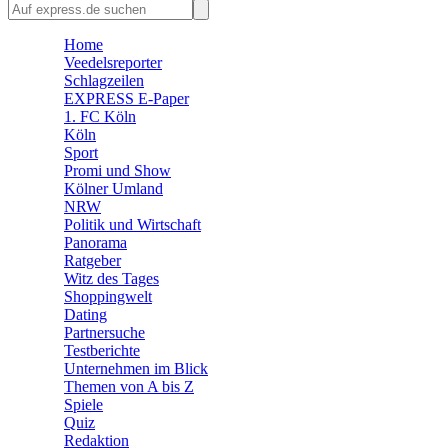
🛒 Shoppingwelt
🧩 Spiele
Home
Veedelsreporter
Schlagzeilen
EXPRESS E-Paper
1. FC Köln
Köln
Sport
Promi und Show
Kölner Umland
NRW
Politik und Wirtschaft
Panorama
Ratgeber
Witz des Tages
Shoppingwelt
Dating
Partnersuche
Testberichte
Unternehmen im Blick
Themen von A bis Z
Spiele
Quiz
Redaktion