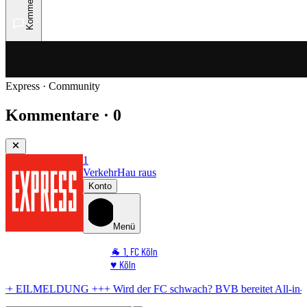
Kommentare
Express · Community
Kommentare · 0
1
Verkehr
Hau raus
Konto
Menü
🐐 1. FC Köln
♥️ Köln
⭐ Promi
 +++
Wird der FC schwach?
BVB bereitet All-in-Angebot für El Mala 
🏆 Sport