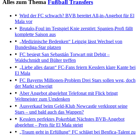
Alles zum Thema
Fußball Transfers
Wird der FC schwach?
BVB bereitet All-in-Angebot für El
Mala vor
Brutalo-Foul im Testspiel
Knie zerstört: Spanien-Profi fällt
komplette Saison aus
„Medizinische Bedenken“
Leipzig lässt Wechsel von
Bundesliga-Star platzen
FC besiegt San Sebastián
Torwart mit Debüt –
Waldschmidt und Bülter treffen
„Liebe alles daran“
FC-Fans feiern Kesslers klare Kante bei
El Mala
FC Bayerns Millionen-Problem
Drei Stars sollen weg, doch
der Markt schweigt
Aber Angebot abgelehnt
Telefonat mit Flick bringt
Weltmeister zum Umdenken
Ausverkauf beim Geld-Klub
Newcastle verkloppt seine
Stars – und bald auch das Wappen?
Kesslers perfektes Pokerblatt
Nächstes BVB-Angebot
abgelehnt – Preis für El Mala steigt
„Traum geht in Erfüllung“
FC schlägt bei Benfica-Talent zu