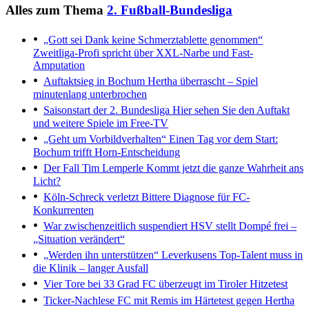
Alles zum Thema
2. Fußball-Bundesliga
„Gott sei Dank keine Schmerztablette genommen“
Zweitliga-Profi spricht über XXL-Narbe und Fast-
Amputation
Auftaktsieg in Bochum
Hertha überrascht – Spiel
minutenlang unterbrochen
Saisonstart der 2. Bundesliga
Hier sehen Sie den Auftakt
und weitere Spiele im Free-TV
„Geht um Vorbildverhalten“
Einen Tag vor dem Start:
Bochum trifft Horn-Entscheidung
Der Fall Tim Lemperle
Kommt jetzt die ganze Wahrheit ans
Licht?
Köln-Schreck verletzt
Bittere Diagnose für FC-
Konkurrenten
War zwischenzeitlich suspendiert
HSV stellt Dompé frei –
„Situation verändert“
„Werden ihn unterstützen“
Leverkusens Top-Talent muss in
die Klinik – langer Ausfall
Vier Tore bei 33 Grad
FC überzeugt im Tiroler Hitzetest
Ticker-Nachlese
FC mit Remis im Härtetest gegen Hertha