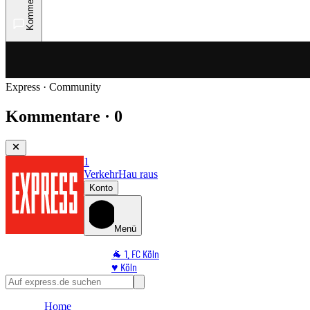
Kommentare
Express · Community
Kommentare · 0
1
Verkehr
Hau raus
Konto
Menü
🐐 1. FC Köln
♥️ Köln
⭐ Promi
🏆 Sport
Home