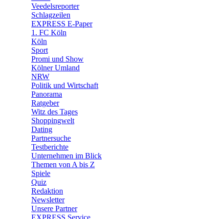
🛒 Shoppingwelt
Veedelsreporter
🧩 Spiele
Schlagzeilen
EXPRESS E-Paper
1. FC Köln
Köln
Sport
Promi und Show
Kölner Umland
NRW
Politik und Wirtschaft
Panorama
Ratgeber
Witz des Tages
Shoppingwelt
Dating
Partnersuche
Testberichte
Unternehmen im Blick
Themen von A bis Z
Spiele
Quiz
Redaktion
Newsletter
Unsere Partner
EXPRESS Service