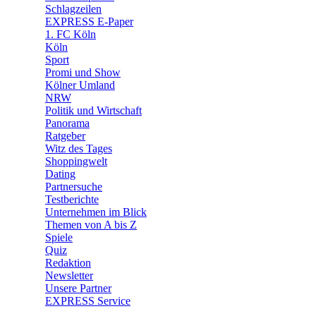
🧩 Spiele
Schlagzeilen
EXPRESS E-Paper
1. FC Köln
Köln
Sport
Promi und Show
Kölner Umland
NRW
Politik und Wirtschaft
Panorama
Ratgeber
Witz des Tages
Shoppingwelt
Dating
Partnersuche
Testberichte
Unternehmen im Blick
Themen von A bis Z
Spiele
Quiz
Redaktion
Newsletter
Unsere Partner
EXPRESS Service