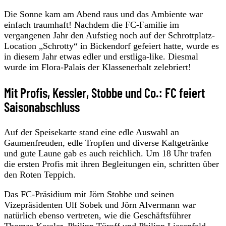
Die Sonne kam am Abend raus und das Ambiente war
einfach traumhaft! Nachdem die FC-Familie im
vergangenen Jahr den Aufstieg noch auf der Schrottplatz-
Location „Schrotty“ in Bickendorf gefeiert hatte, wurde es
in diesem Jahr etwas edler und erstliga-like. Diesmal
wurde im Flora-Palais der Klassenerhalt zelebriert!
Mit Profis, Kessler, Stobbe und Co.: FC feiert
Saisonabschluss
Auf der Speisekarte stand eine edle Auswahl an
Gaumenfreuden, edle Tropfen und diverse Kaltgetränke
und gute Laune gab es auch reichlich. Um 18 Uhr trafen
die ersten Profis mit ihren Begleitungen ein, schritten über
den Roten Teppich.
Das FC-Präsidium mit Jörn Stobbe und seinen
Vizepräsidenten Ulf Sobek und Jörn Alvermann war
natürlich ebenso vertreten, wie die Geschäftsführer
Thomas Kessler, Philipp Türoff und Philipp Liesenfeld.