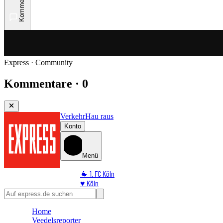
Kommentare
Express · Community
Kommentare · 0
Verkehr
Hau raus
Konto
Menü
🐐 1. FC Köln
♥️ Köln
⭐ Promi
🏆 Sport
Home
🛒 Shoppingwelt
Veedelsreporter