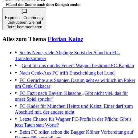
FC auf der Suche nach dem Königstransfer
Express · Community
Diskutieren Sie mit
Jetzt kommentieren
Alles zum Thema
Florian Kainz
Sechs Neue, viele Abgänge
So ist der Stand im FC-
Transfersommer
„Geht für uns durchs Feuer“
Wagner bestimmt FC-Kapitän
Nach Cenk-Aus
FC trifft Entscheidung bei Lund
FC-Gerüchte aus Spanien
Darum geht es wirklich im Poker
um Cenk Özkacar
FC-Fazit nach Bayern-Klatsche
„Gibt nicht viel, das für
unser Spiel spricht“
FC-Kader für München
Heintz und Kainz: Einer darf zum
Abschied mit, der andere nicht
Letzte Chance für Wagner
FC-Profis in der Pflicht: Gibt’s
jetzt Taten statt Worte?
Beim FC rollen schon die Bagger
Kölner Vorbereitung auf
Bayern fällt speziell aus