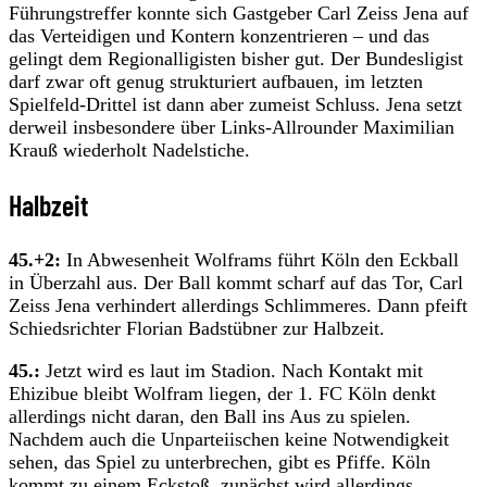
Führungstreffer konnte sich Gastgeber Carl Zeiss Jena auf
das Verteidigen und Kontern konzentrieren – und das
gelingt dem Regionalligisten bisher gut. Der Bundesligist
darf zwar oft genug strukturiert aufbauen, im letzten
Spielfeld-Drittel ist dann aber zumeist Schluss. Jena setzt
derweil insbesondere über Links-Allrounder Maximilian
Krauß wiederholt Nadelstiche.
Halbzeit
45.+2:
In Abwesenheit Wolframs führt Köln den Eckball
in Überzahl aus. Der Ball kommt scharf auf das Tor, Carl
Zeiss Jena verhindert allerdings Schlimmeres. Dann pfeift
Schiedsrichter Florian Badstübner zur Halbzeit.
45.:
Jetzt wird es laut im Stadion. Nach Kontakt mit
Ehizibue bleibt Wolfram liegen, der 1. FC Köln denkt
allerdings nicht daran, den Ball ins Aus zu spielen.
Nachdem auch die Unparteiischen keine Notwendigkeit
sehen, das Spiel zu unterbrechen, gibt es Pfiffe. Köln
kommt zu einem Eckstoß, zunächst wird allerdings