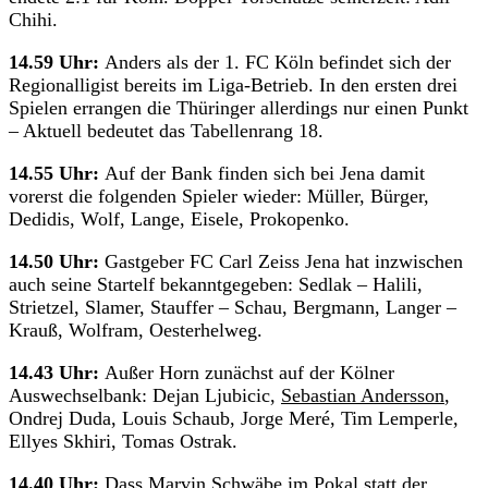
Chihi.
14.59 Uhr:
Anders als der 1. FC Köln befindet sich der
Regionalligist bereits im Liga-Betrieb. In den ersten drei
Spielen errangen die Thüringer allerdings nur einen Punkt
– Aktuell bedeutet das Tabellenrang 18.
14.55 Uhr:
Auf der Bank finden sich bei Jena damit
vorerst die folgenden Spieler wieder: Müller, Bürger,
Dedidis, Wolf, Lange, Eisele, Prokopenko.
14.50 Uhr:
Gastgeber FC Carl Zeiss Jena hat inzwischen
auch seine Startelf bekanntgegeben: Sedlak – Halili,
Strietzel, Slamer, Stauffer – Schau, Bergmann, Langer –
Krauß, Wolfram, Oesterhelweg.
14.43 Uhr:
Außer Horn zunächst auf der Kölner
Auswechselbank: Dejan Ljubicic,
Sebastian Andersson
,
Ondrej Duda, Louis Schaub, Jorge Meré, Tim Lemperle,
Ellyes Skhiri, Tomas Ostrak.
14.40 Uhr:
Dass Marvin Schwäbe im Pokal statt der