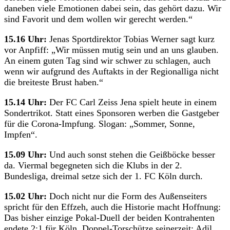
daneben viele Emotionen dabei sein, das gehört dazu. Wir
sind Favorit und dem wollen wir gerecht werden.“
15.16 Uhr:
Jenas Sportdirektor Tobias Werner sagt kurz
vor Anpfiff: „Wir müssen mutig sein und an uns glauben.
An einem guten Tag sind wir schwer zu schlagen, auch
wenn wir aufgrund des Auftakts in der Regionalliga nicht
die breiteste Brust haben.“
15.14 Uhr:
Der FC Carl Zeiss Jena spielt heute in einem
Sondertrikot. Statt eines Sponsoren werben die Gastgeber
für die Corona-Impfung. Slogan: „Sommer, Sonne,
Impfen“.
15.09 Uhr:
Und auch sonst stehen die Geißböcke besser
da. Viermal begegneten sich die Klubs in der 2.
Bundesliga, dreimal setze sich der 1. FC Köln durch.
15.02 Uhr:
Doch nicht nur die Form des Außenseiters
spricht für den Effzeh, auch die Historie macht Hoffnung:
Das bisher einzige Pokal-Duell der beiden Kontrahenten
endete 2:1 für Köln. Doppel-Torschütze seinerzeit: Adil