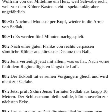
Wolfram von der Mittelinie ein Herz, weil Schwäbe recht
weit vor dem Kölner Kasten steht – spektakulär, aber
ungefährlich.
90.+2:
Nochmal Modeste per Kopf, wieder in die Arme
von Sedlak.
90.+1:
Es werden fünf Minuten nachgespielt.
90.:
Nach einer guten Flanke von rechts verpassen
sämtliche Kölner aus kürzester Distanz den Ball.
90.:
Jena verteidigt jetzt mit allem, was es hat. Nach vorne
fehlt dem Regionalligisten längst die Luft.
88.:
Der Eckball tut es seinen Vorgängern gleich und wird
nicht zur Gefahr.
87.:
Jetzt prüft Skhiri Jenas Torhüter Sedlak aus knapp 16
Metern. Der Schlussmann bleibt solide, klärt souverän zur
nächsten Ecke.
85.:
Langsam wird es Zeit für einen Treffer, wenn man