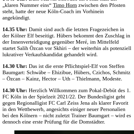
„klaren Nummer eins“
Timo Horn
zwischen den Pfosten
steht, hatte der neue Köln-Coach im Vorhinein
angekündigt.
14.35 Uhr:
Damit sind auch die letzten Fragezeichen in
der Kölner Elf beseitigt. Hübers bekommt den Zuschlag in
der Innenverteidigung gegenüber Meré, im Mittelfeld
startet Salih Özcan vor Skhiri – der weiterhin als potenziell
lukrativer Verkaufskandidat gehandelt wird.
14.30 Uhr:
Das ist die erste Pflichtspiel-Elf von Steffen
Baumgart: Schwäbe – Ehizibue, Hübers, Czichos, Schmitz
– Özcan – Kainz, Hector – Uth – Thielmann, Modeste.
14.30 Uhr:
Herzlich Willkommen zum Pokal-Debüt des 1.
FC Köln in der Spielzeit 2021/22. Der Bundesligist geht
gegen Regionalligist FC Carl Zeiss Jena als klarer Favorit
in den Wettbewerb, angesichts einiger neuer Personalien
bei den Kölnern – nicht zuletzt Trainer Baumgart – wird es
dennoch eine erste Prüfung für die Domstädter.