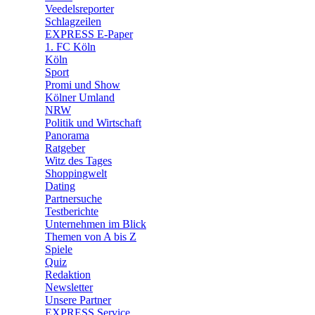
🛒 Shoppingwelt
Veedelsreporter
🧩 Spiele
Schlagzeilen
EXPRESS E-Paper
1. FC Köln
Köln
Sport
Promi und Show
Kölner Umland
NRW
Politik und Wirtschaft
Panorama
Ratgeber
Witz des Tages
Shoppingwelt
Dating
Partnersuche
Testberichte
Unternehmen im Blick
Themen von A bis Z
Spiele
Quiz
Redaktion
Newsletter
Unsere Partner
EXPRESS Service