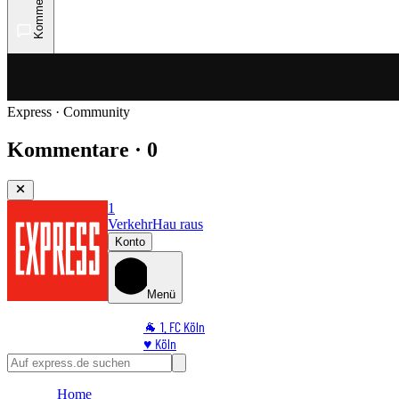
Kommentare
Express · Community
Kommentare · 0
1
Verkehr
Hau raus
Konto
Menü
🐐 1. FC Köln
♥️ Köln
⭐ Promi
🏆 Sport
Home