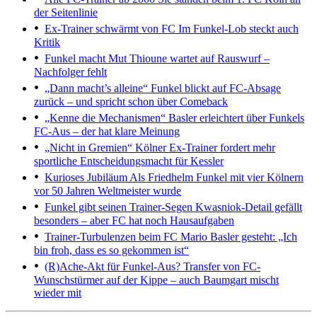
der Seitenlinie
Ex-Trainer schwärmt von FC
Im Funkel-Lob steckt auch
Kritik
Funkel macht Mut
Thioune wartet auf Rauswurf –
Nachfolger fehlt
„Dann macht’s alleine“
Funkel blickt auf FC-Absage
zurück – und spricht schon über Comeback
„Kenne die Mechanismen“
Basler erleichtert über Funkels
FC-Aus – der hat klare Meinung
„Nicht in Gremien“
Kölner Ex-Trainer fordert mehr
sportliche Entscheidungsmacht für Kessler
Kurioses Jubiläum
Als Friedhelm Funkel mit vier Kölnern
vor 50 Jahren Weltmeister wurde
Funkel gibt seinen Trainer-Segen
Kwasniok-Detail gefällt
besonders – aber FC hat noch Hausaufgaben
Trainer-Turbulenzen beim FC
Mario Basler gesteht: „Ich
bin froh, dass es so gekommen ist“
(R)Ache-Akt für Funkel-Aus?
Transfer von FC-
Wunschstürmer auf der Kippe – auch Baumgart mischt
wieder mit