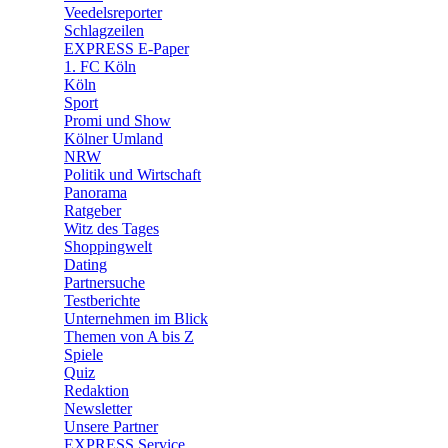
🛒 Shoppingwelt
Veedelsreporter
🧩 Spiele
Schlagzeilen
EXPRESS E-Paper
1. FC Köln
Köln
Sport
Promi und Show
Kölner Umland
NRW
Politik und Wirtschaft
Panorama
Ratgeber
Witz des Tages
Shoppingwelt
Dating
Partnersuche
Testberichte
Unternehmen im Blick
Themen von A bis Z
Spiele
Quiz
Redaktion
Newsletter
Unsere Partner
EXPRESS Service