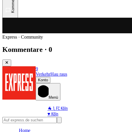
Kommentare
Express · Community
Kommentare · 0
9
Verkehr
Hau raus
Konto
Menü
🐐 1. FC Köln
♥️ Köln
⭐ Promi
🏆 Sport
Home