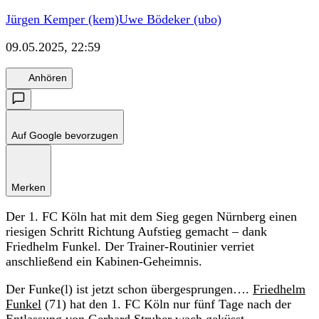
Jürgen Kemper (kem)
Uwe Bödeker (ubo)
09.05.2025, 22:59
Anhören
Auf Google bevorzugen
Merken
Der 1. FC Köln hat mit dem Sieg gegen Nürnberg einen
riesigen Schritt Richtung Aufstieg gemacht – dank
Friedhelm Funkel. Der Trainer-Routinier verriet
anschließend ein Kabinen-Geheimnis.
Der Funke(l) ist jetzt schon übergesprungen….
Friedhelm
Funkel
(71) hat den 1. FC Köln nur fünf Tage nach der
Entlassung von Gerhard Struber wach geküsst.