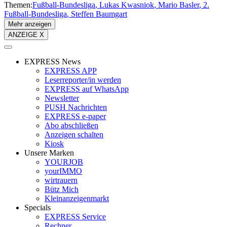
Themen:
Fußball-Bundesliga
Lukas Kwasniok
Mario Basler
2.
Fußball-Bundesliga
Steffen Baumgart
Mehr anzeigen
ANZEIGE X
EXPRESS News
EXPRESS APP
Leserreporter/in werden
EXPRESS auf WhatsApp
Newsletter
PUSH Nachrichten
EXPRESS e-paper
Abo abschließen
Anzeigen schalten
Kiosk
Unsere Marken
YOURJOB
yourIMMO
wirtrauern
Bütz Mich
Kleinanzeigenmarkt
Specials
EXPRESS Service
Rechner