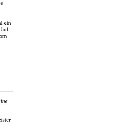
en
l ein
 Und
orn
eine
ister