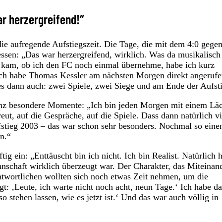
ar herzergreifend!“
ie aufregende Aufstiegszeit. Die Tage, die mit dem 4:0 gege
essen: „Das war herzergreifend, wirklich. Was da musikalisch
age kam, ob ich den FC noch einmal übernehme, habe ich kurz
. Ich habe Thomas Kessler am nächsten Morgen direkt angeruf
s dann auch: zwei Spiele, zwei Siege und am Ende der Aufst
anz besondere Momente: „Ich bin jeden Morgen mit einem Lä
ut, auf die Gespräche, auf die Spiele. Dass dann natürlich vi
stieg 2003 – das war schon sehr besonders. Nochmal so eine
n.“
ig ein: „Enttäuscht bin ich nicht. Ich bin Realist. Natürlich h
nnschaft wirklich überzeugt war. Der Charakter, das Miteinand
ntwortlichen wollten sich noch etwas Zeit nehmen, um die
gt: ‚Leute, ich warte nicht noch acht, neun Tage.‘ Ich habe d
o stehen lassen, wie es jetzt ist.‘ Und das war auch völlig in