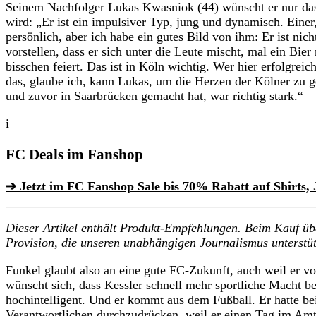
Seinem Nachfolger Lukas Kwasniok (44) wünscht er nur das B
wird: „Er ist ein impulsiver Typ, jung und dynamisch. Einer,
persönlich, aber ich habe ein gutes Bild von ihm: Er ist nicht
vorstellen, dass er sich unter die Leute mischt, mal ein Bie
bisschen feiert. Das ist in Köln wichtig. Wer hier erfolgre
das, glaube ich, kann Lukas, um die Herzen der Kölner zu g
und zuvor in Saarbrücken gemacht hat, war richtig stark.“
i
FC Deals im Fanshop
➔ Jetzt im FC Fanshop Sale bis 70% Rabatt auf Shirts,
Dieser Artikel enthält Produkt-Empfehlungen. Beim Kauf über
Provision, die unseren unabhängigen Journalismus unterstüt
Funkel glaubt also an eine gute FC-Zukunft, auch weil er vo
wünscht sich, dass Kessler schnell mehr sportliche Macht be
hochintelligent. Und er kommt aus dem Fußball. Er hatte be
Verantwortlichen durchzudrücken, weil er einen Tag im Amt 