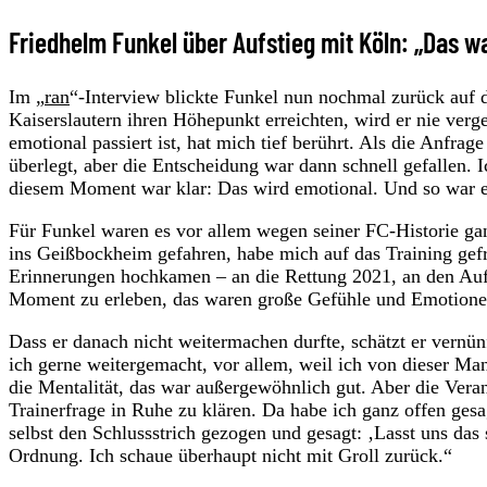
Friedhelm Funkel über Aufstieg mit Köln: „Das w
Im „
ran
“-Interview blickte Funkel nun nochmal zurück auf d
Kaiserslautern ihren Höhepunkt erreichten, wird er nie verg
emotional passiert ist, hat mich tief berührt. Als die Anfr
überlegt, aber die Entscheidung war dann schnell gefallen
diesem Moment war klar: Das wird emotional. Und so war e
Für Funkel waren es vor allem wegen seiner FC-Historie g
ins Geißbockheim gefahren, habe mich auf das Training gefre
Erinnerungen hochkamen – an die Rettung 2021, an den Auf
Moment zu erleben, das waren große Gefühle und Emotione
Dass er danach nicht weitermachen durfte, schätzt er vernünft
ich gerne weitergemacht, vor allem, weil ich von dieser Ma
die Mentalität, das war außergewöhnlich gut. Aber die Vera
Trainerfrage in Ruhe zu klären. Da habe ich ganz offen gesa
selbst den Schlussstrich gezogen und gesagt: ‚Lasst uns das s
Ordnung. Ich schaue überhaupt nicht mit Groll zurück.“