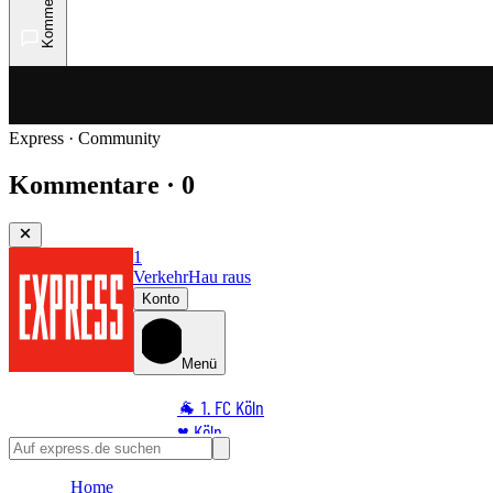
Kommentare
Express · Community
Kommentare · 0
1
Verkehr
Hau raus
Konto
Menü
🐐 1. FC Köln
♥️ Köln
⭐ Promi
Home
🏆 Sport