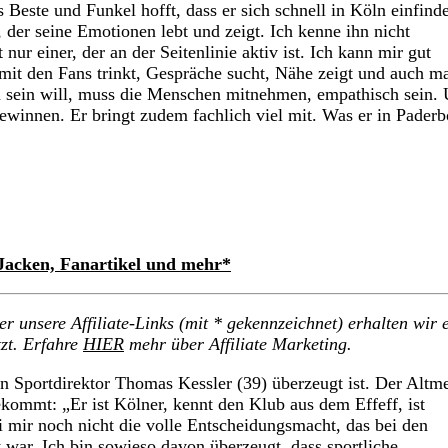
este und Funkel hofft, dass er sich schnell in Köln einfind
 der seine Emotionen lebt und zeigt. Ich kenne ihn nicht
 nur einer, der an der Seitenlinie aktiv ist. Ich kann mir gut
r mit den Fans trinkt, Gespräche sucht, Nähe zeigt und auch ma
ich sein will, muss die Menschen mitnehmen, empathisch sein.
ewinnen. Er bringt zudem fachlich viel mit. Was er in Paderb
 Jacken, Fanartikel und mehr*
 unsere Affiliate-Links (mit * gekennzeichnet) erhalten wir 
zt. Erfahre
HIER
mehr über Affiliate Marketing.
n Sportdirektor Thomas Kessler (39) überzeugt ist. Der Altme
kommt: „Er ist Kölner, kennt den Klub aus dem Effeff, ist
i mir noch nicht die volle Entscheidungsmacht, das bei den
war. Ich bin sowieso davon überzeugt, dass sportliche