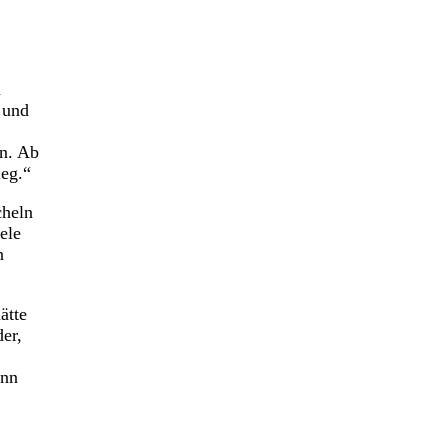
n
 und
en. Ab
ieg.“
cheln
ele
n
ätte
er,
ann