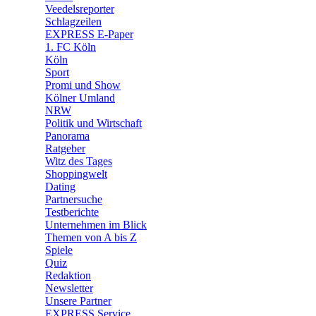
Veedelsreporter
🛒 Shoppingwelt
Schlagzeilen
🧩 Spiele
EXPRESS E-Paper
1. FC Köln
Köln
Sport
Promi und Show
Kölner Umland
NRW
Politik und Wirtschaft
Panorama
Ratgeber
Witz des Tages
Shoppingwelt
Dating
Partnersuche
Testberichte
Unternehmen im Blick
Themen von A bis Z
Spiele
Quiz
Redaktion
Newsletter
Unsere Partner
EXPRESS Service