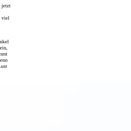
jetzt
 viel
nkel
ein,
ommt
Wenn
Lust