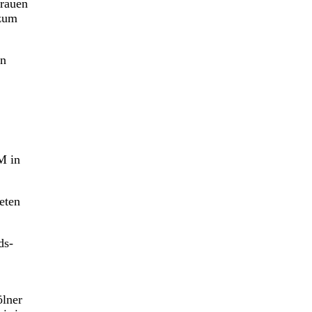
trauen
 zum
in
M in
eten
ds-
ölner