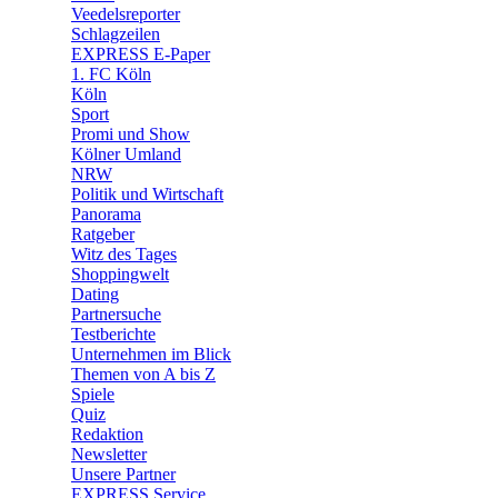
Veedelsreporter
🛒 Shoppingwelt
Schlagzeilen
🧩 Spiele
EXPRESS E-Paper
1. FC Köln
Köln
Sport
Promi und Show
Kölner Umland
NRW
Politik und Wirtschaft
Panorama
Ratgeber
Witz des Tages
Shoppingwelt
Dating
Partnersuche
Testberichte
Unternehmen im Blick
Themen von A bis Z
Spiele
Quiz
Redaktion
Newsletter
Unsere Partner
EXPRESS Service