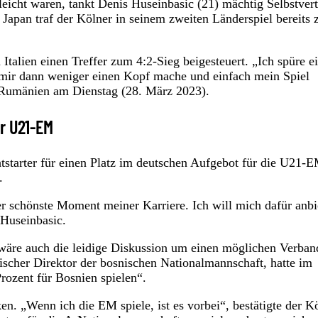
eicht waren, tankt Denis Huseinbasic (21) mächtig Selbstver
Japan traf der Kölner in seinem zweiten Länderspiel bereits
talien einen Treffer zum 4:2-Sieg beigesteuert. „Ich spüre e
h mir dann weniger einen Kopf mache und einfach mein Spiel
 Rumänien am Dienstag (28. März 2023).
r U21-EM
tstarter für einen Platz im deutschen Aufgebot für die U21-E
.
er schönste Moment meiner Karriere. Ich will mich dafür anbi
 Huseinbasic.
 wäre auch die leidige Diskussion um einen möglichen Verban
cher Direktor der bosnischen Nationalmannschaft, hatte im
rozent für Bosnien spielen“.
n. „Wenn ich die EM spiele, ist es vorbei“, bestätigte der K