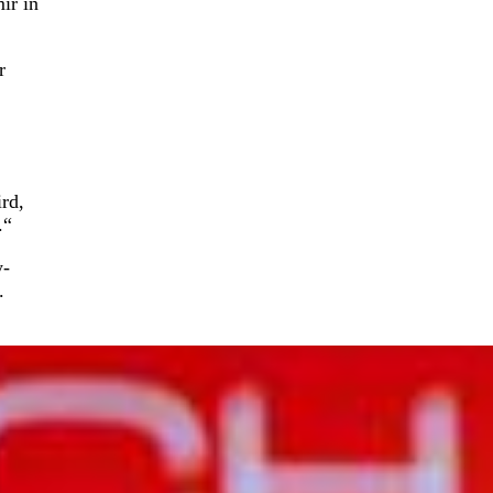
ir in
r
ird,
.“
y-
.