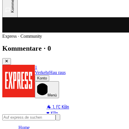
Kommentare
Express · Community
Kommentare · 0
1
Verkehr
Hau raus
Konto
Menü
🐐 1. FC Köln
♥️ Köln
⭐ Promi
Home
🏆 Sport