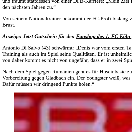
und träumt stattdessen von einer DFB-Karriere: „Mein Ziel is
den nächsten Jahren zu.“
Von seinem Nationaltrainer bekommt der FC-Profi bislang vi
Brust.
Anzeige: Jetzt Gutschein für den
Fanshop des 1. FC Köln 
Antonio Di Salvo (43) schwärmt: „Denis war vom ersten Tag 
Training als auch im Spiel seine Qualitäten. Er ist unheimlic
von daher kommt es nicht von ungefähr, dass er in zwei Spi
Nach dem Spiel gegen Rumänien geht es für Huseinbasic zur
Vorbereitung gegen Gladbach ein. Der Youngster weiß, was di
Dafür müssen wir dringend Punkte holen.“