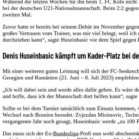
Während die letzten Wochen für ihn beim 1. FC Köln nicht l
bei der deutschen U21-Nationalmannschaft. Beim 2:2 gegen 
zweiten Mal.
Zuvor hatte er bereits bei seinem Debüt im November gegen I
großes Vertrauen vom Trainer, was mir viel bringt, weil ic
durchziehen kann“, sagte Huseinbasic vor dem Spiel gegen
Denis Huseinbasic kämpft um Kader-Platz bei de
Mit einer weiteren guten Leistung will sich der FC-Senkrech
Georgien und Rumänien (21. Juni – 8. Juli 2023) empfehlen
„Ich will dabei sein und werde alles dafür geben. Es wäre d
und hoffe, dass ich der Mannschaft dort helfen kann“, sagte
Sollte er bei dem Turnier tatsächlich zum Einsatz kommen,
Wechsel nach Bosnien beendet. Zvjezdan Misimovic, Technis
vergangenen Jahr noch gesagt, Huseinbasic werde „zu 100 P
Das muss sich der Ex-
Bundesliga
-Profi nun wohl abschminke