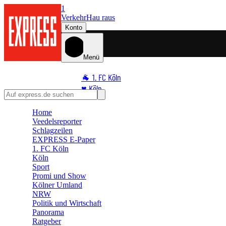
1
Verkehr
Hau raus
Konto
Menü
🐐 1. FC Köln
♥️ Köln
⭐ Promi
Home
🏆 Sport
Veedelsreporter
🛒 Shoppingwelt
Schlagzeilen
EXPRESS E-Paper
🧩 Spiele
1. FC Köln
Köln
Sport
Promi und Show
Kölner Umland
NRW
Politik und Wirtschaft
Panorama
Ratgeber