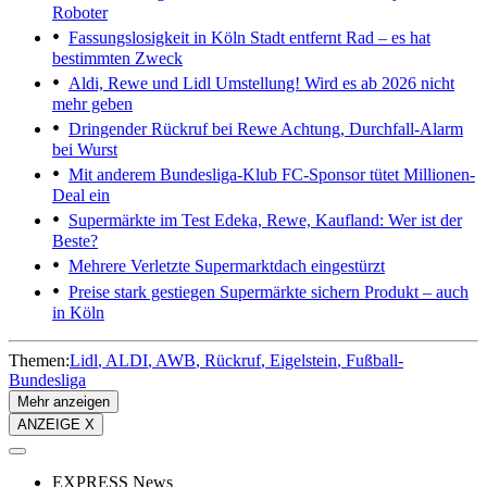
Roboter
Fassungslosigkeit in Köln
Stadt entfernt Rad – es hat
bestimmten Zweck
Aldi, Rewe und Lidl
Umstellung! Wird es ab 2026 nicht
mehr geben
Dringender Rückruf bei Rewe
Achtung, Durchfall-Alarm
bei Wurst
Mit anderem Bundesliga-Klub
FC-Sponsor tütet Millionen-
Deal ein
Supermärkte im Test
Edeka, Rewe, Kaufland: Wer ist der
Beste?
Mehrere Verletzte
Supermarktdach eingestürzt
Preise stark gestiegen
Supermärkte sichern Produkt – auch
in Köln
Themen:
Lidl
ALDI
AWB
Rückruf
Eigelstein
Fußball-
Bundesliga
Mehr anzeigen
ANZEIGE X
EXPRESS News