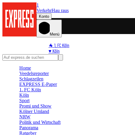
1
Verkehr
Hau raus
Konto
Menü
🐐 1. FC Köln
♥️ Köln
⭐ Promi
🏆 Sport
Home
🛒 Shoppingwelt
Veedelsreporter
🧩 Spiele
Schlagzeilen
EXPRESS E-Paper
1. FC Köln
Köln
Sport
Promi und Show
Kölner Umland
NRW
Politik und Wirtschaft
Panorama
Ratgeber