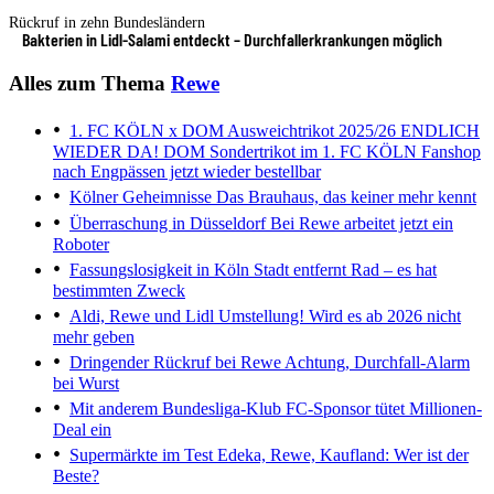
Rückruf in zehn Bundesländern
Bakterien in Lidl-Salami entdeckt – Durchfallerkrankungen möglich
Alles zum Thema
Rewe
1. FC KÖLN x DOM Ausweichtrikot 2025/26
ENDLICH
WIEDER DA! DOM Sondertrikot im 1. FC KÖLN Fanshop
nach Engpässen jetzt wieder bestellbar
Kölner Geheimnisse
Das Brauhaus, das keiner mehr kennt
Überraschung in Düsseldorf
Bei Rewe arbeitet jetzt ein
Roboter
Fassungslosigkeit in Köln
Stadt entfernt Rad – es hat
bestimmten Zweck
Aldi, Rewe und Lidl
Umstellung! Wird es ab 2026 nicht
mehr geben
Dringender Rückruf bei Rewe
Achtung, Durchfall-Alarm
bei Wurst
Mit anderem Bundesliga-Klub
FC-Sponsor tütet Millionen-
Deal ein
Supermärkte im Test
Edeka, Rewe, Kaufland: Wer ist der
Beste?