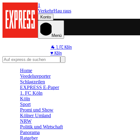
1
Verkehr
Hau raus
Konto
Menü
🐐 1. FC Köln
♥️ Köln
⭐ Promi
🏆 Sport
Home
🛒 Shoppingwelt
Veedelsreporter
🧩 Spiele
Schlagzeilen
EXPRESS E-Paper
1. FC Köln
Köln
Sport
Promi und Show
Kölner Umland
NRW
Politik und Wirtschaft
Panorama
Ratgeber