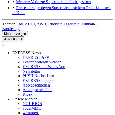
Mehrere Verletzte
Supermarktdach eingestürzt
Preise stark gestiegen
Supermärkte sichern Produkt – auch
in Köln
Themen:
Lidl
ALDI
AWB
Rückruf
Eigelstein
Fußball-
Bundesliga
Mehr anzeigen
ANZEIGE X
EXPRESS News
EXPRESS APP
Leserreporter/in werden
EXPRESS auf WhatsApp
Newsletter
PUSH Nachrichten
EXPRESS e-paper
Abo abschließen
Anzeigen schalten
Kiosk
Unsere Marken
YOURJOB
yourIMMO
wirtrauern