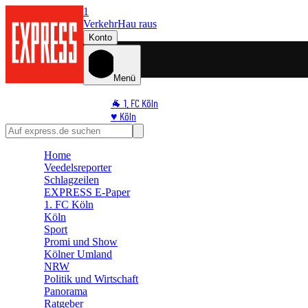
1
Verkehr
Hau raus
Konto
Menü
🐐 1. FC Köln
♥️ Köln
⭐ Promi
🏆 Sport
Home
🛒 Shoppingwelt
Veedelsreporter
🧩 Spiele
Schlagzeilen
EXPRESS E-Paper
1. FC Köln
Köln
Sport
Promi und Show
Kölner Umland
NRW
Politik und Wirtschaft
Panorama
Ratgeber