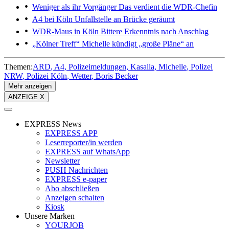
Weniger als ihr Vorgänger
Das verdient die WDR-Chefin
A4 bei Köln
Unfallstelle an Brücke geräumt
WDR-Maus in Köln
Bittere Erkenntnis nach Anschlag
„Kölner Treff“
Michelle kündigt „große Pläne“ an
Themen:
ARD
A4
Polizeimeldungen
Kasalla
Michelle
Polizei
NRW
Polizei Köln
Wetter
Boris Becker
Mehr anzeigen
ANZEIGE X
EXPRESS News
EXPRESS APP
Leserreporter/in werden
EXPRESS auf WhatsApp
Newsletter
PUSH Nachrichten
EXPRESS e-paper
Abo abschließen
Anzeigen schalten
Kiosk
Unsere Marken
YOURJOB