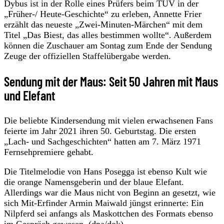
Dybus ist in der Rolle eines Prüfers beim TÜV in der
„Früher-/ Heute-Geschichte“ zu erleben, Annette Frier
erzählt das neueste „Zwei-Minuten-Märchen“ mit dem
Titel „Das Biest, das alles bestimmen wollte“. Außerdem
können die Zuschauer am Sontag zum Ende der Sendung
Zeuge der offiziellen Staffelübergabe werden.
Sendung mit der Maus: Seit 50 Jahren mit Maus
und Elefant
Die beliebte Kindersendung mit vielen erwachsenen Fans
feierte im Jahr 2021 ihren 50. Geburtstag. Die ersten
„Lach- und Sachgeschichten“ hatten am 7. März 1971
Fernsehpremiere gehabt.
Die Titelmelodie von Hans Posegga ist ebenso Kult wie
die orange Namensgeberin und der blaue Elefant.
Allerdings war die Maus nicht von Beginn an gesetzt, wie
sich Mit-Erfinder Armin Maiwald jüngst erinnerte: Ein
Nilpferd sei anfangs als Maskottchen des Formats ebenso
im Gespräch gewesen. (dpa/dok)