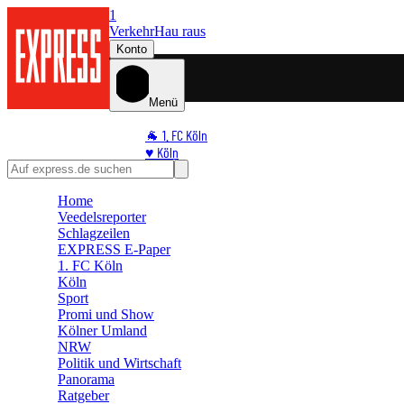
1
Verkehr
Hau raus
Konto
Menü
🐐 1. FC Köln
♥️ Köln
⭐ Promi
🏆 Sport
Home
Veedelsreporter
🛒 Shoppingwelt
Schlagzeilen
🧩 Spiele
EXPRESS E-Paper
1. FC Köln
Köln
Sport
Promi und Show
Kölner Umland
NRW
Politik und Wirtschaft
Panorama
Ratgeber