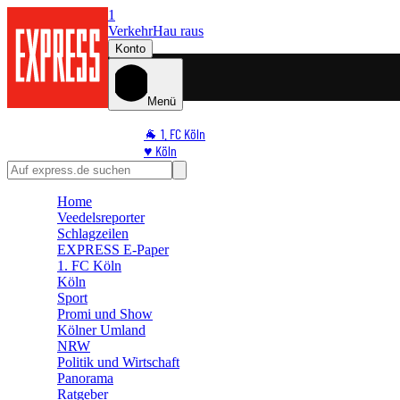
1
Verkehr
Hau raus
Konto
Menü
🐐 1. FC Köln
♥️ Köln
⭐ Promi
🏆 Sport
Home
🛒 Shoppingwelt
Veedelsreporter
🧩 Spiele
Schlagzeilen
EXPRESS E-Paper
1. FC Köln
Köln
Sport
Promi und Show
Kölner Umland
NRW
Politik und Wirtschaft
Panorama
Ratgeber