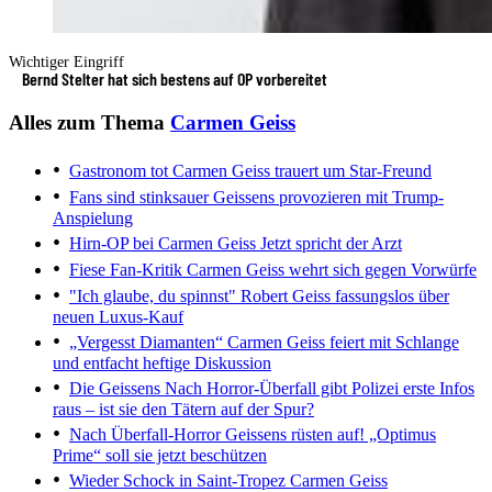
Wichtiger Eingriff
Bernd Stelter hat sich bestens auf OP vorbereitet
Alles zum Thema
Carmen Geiss
Gastronom tot
Carmen Geiss trauert um Star-Freund
Fans sind stinksauer
Geissens provozieren mit Trump-
Anspielung
Hirn-OP bei Carmen Geiss
Jetzt spricht der Arzt
Fiese Fan-Kritik
Carmen Geiss wehrt sich gegen Vorwürfe
"Ich glaube, du spinnst"
Robert Geiss fassungslos über
neuen Luxus-Kauf
„Vergesst Diamanten“
Carmen Geiss feiert mit Schlange
und entfacht heftige Diskussion
Die Geissens
Nach Horror-Überfall gibt Polizei erste Infos
raus – ist sie den Tätern auf der Spur?
Nach Überfall-Horror
Geissens rüsten auf! „Optimus
Prime“ soll sie jetzt beschützen
Wieder Schock in Saint-Tropez
Carmen Geiss