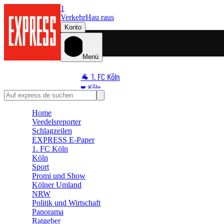
1
Verkehr
Hau raus
Konto
Menü
🐐 1. FC Köln
♥️ Köln
⭐ Promi
Home
🏆 Sport
Veedelsreporter
🛒 Shoppingwelt
Schlagzeilen
🧩 Spiele
EXPRESS E-Paper
1. FC Köln
Köln
Sport
Promi und Show
Kölner Umland
NRW
Politik und Wirtschaft
Panorama
Ratgeber