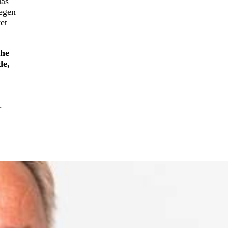
das
gegen
et
ehe
de,
.