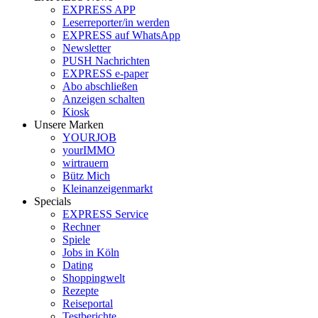
EXPRESS APP
Leserreporter/in werden
EXPRESS auf WhatsApp
Newsletter
PUSH Nachrichten
EXPRESS e-paper
Abo abschließen
Anzeigen schalten
Kiosk
Unsere Marken
YOURJOB
yourIMMO
wirtrauern
Bütz Mich
Kleinanzeigenmarkt
Specials
EXPRESS Service
Rechner
Spiele
Jobs in Köln
Dating
Shoppingwelt
Rezepte
Reiseportal
Testberichte