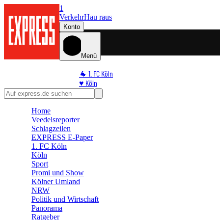
1
Verkehr
Hau raus
Konto
Menü
🐐 1. FC Köln
♥️ Köln
⭐ Promi
🏆 Sport
Home
🛒 Shoppingwelt
Veedelsreporter
🧩 Spiele
Schlagzeilen
EXPRESS E-Paper
1. FC Köln
Köln
Sport
Promi und Show
Kölner Umland
NRW
Politik und Wirtschaft
Panorama
Ratgeber