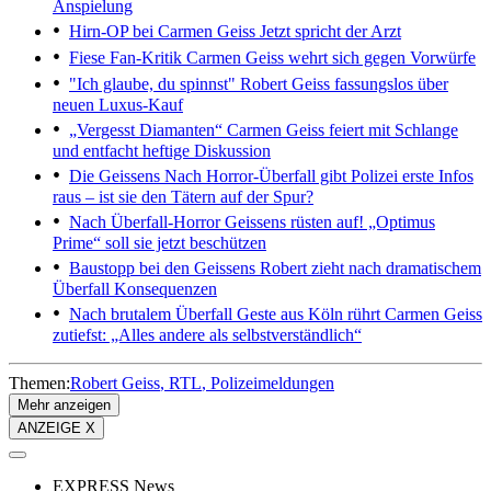
Anspielung
Hirn-OP bei Carmen Geiss
Jetzt spricht der Arzt
Fiese Fan-Kritik
Carmen Geiss wehrt sich gegen Vorwürfe
"Ich glaube, du spinnst"
Robert Geiss fassungslos über
neuen Luxus-Kauf
„Vergesst Diamanten“
Carmen Geiss feiert mit Schlange
und entfacht heftige Diskussion
Die Geissens
Nach Horror-Überfall gibt Polizei erste Infos
raus – ist sie den Tätern auf der Spur?
Nach Überfall-Horror
Geissens rüsten auf! „Optimus
Prime“ soll sie jetzt beschützen
Baustopp bei den Geissens
Robert zieht nach dramatischem
Überfall Konsequenzen
Nach brutalem Überfall
Geste aus Köln rührt Carmen Geiss
zutiefst: „Alles andere als selbstverständlich“
Themen:
Robert Geiss
RTL
Polizeimeldungen
Mehr anzeigen
ANZEIGE X
EXPRESS News