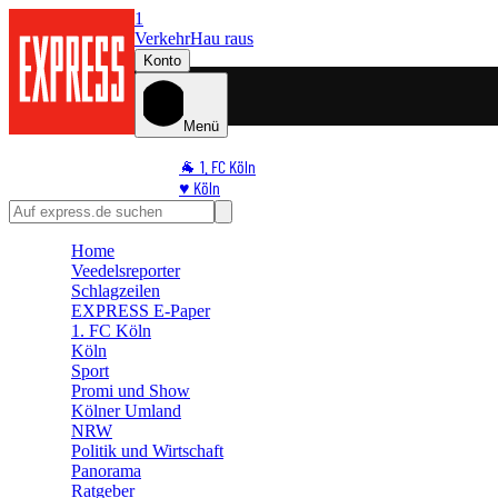
1
Verkehr
Hau raus
Konto
Menü
🐐 1. FC Köln
♥️ Köln
⭐ Promi
🏆 Sport
Home
🛒 Shoppingwelt
Veedelsreporter
🧩 Spiele
Schlagzeilen
EXPRESS E-Paper
1. FC Köln
Köln
Sport
Promi und Show
Kölner Umland
NRW
Politik und Wirtschaft
Panorama
Ratgeber