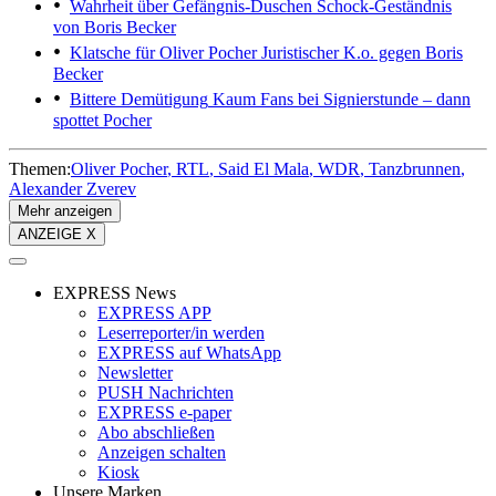
Wahrheit über Gefängnis-Duschen
Schock-Geständnis
von Boris Becker
Klatsche für Oliver Pocher
Juristischer K.o. gegen Boris
Becker
Bittere Demütigung
Kaum Fans bei Signierstunde – dann
spottet Pocher
Themen:
Oliver Pocher
RTL
Said El Mala
WDR
Tanzbrunnen
Alexander Zverev
Mehr anzeigen
ANZEIGE X
EXPRESS News
EXPRESS APP
Leserreporter/in werden
EXPRESS auf WhatsApp
Newsletter
PUSH Nachrichten
EXPRESS e-paper
Abo abschließen
Anzeigen schalten
Kiosk
Unsere Marken