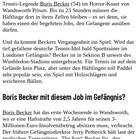
Tennis-Legende
Boris Becker
(54) im Horror-Knast von
Wandsworth Prison. Bis zu 23 Stunden müssen die
Häftlinge dort in ihren Zellen bleiben – es sei denn, sie
haben einen der begehrten Jobs, den Gefangene ausüben
dürfen.
Und da kommt Beckers Vergangenheit ins Spiel: Wird das
tief gefallene deutsche Tennis-Idol bald Sporttrainer im
Londoner Gefängnis? Becker ist in Sektion B unweit des
Wimbledon-Stadions untergebracht. Für Tennis ist auf dem
Gelände kein Platz, aber unter den Häftlingen soll Paddel
sehr populär sein, ein Spiel mit Holzschlägern und
weicheren Bällen.
Boris Becker mit diesem Job im Gefängnis?
Boris Becker
hat das erste Wochenende in Wandsworth,
wo er eine Haftstrafte von 2,5 Jahren für seinen 3-
Millionen-Euro-Insolvenzbetrug absitzen muss, verbracht.
Der frühere Gefängnisdirektor Jerry Petherick hält laut der
englischen Tageszeitung
„The Sun“
Becker für „den