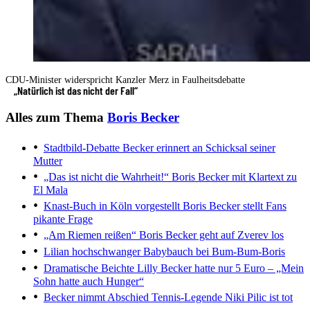
CDU-Minister widerspricht Kanzler Merz in Faulheitsdebatte
„Natürlich ist das nicht der Fall“
Alles zum Thema
Boris Becker
Stadtbild-Debatte
Becker erinnert an Schicksal seiner
Mutter
„Das ist nicht die Wahrheit!“
Boris Becker mit Klartext zu
El Mala
Knast-Buch in Köln vorgestellt
Boris Becker stellt Fans
pikante Frage
„Am Riemen reißen“
Boris Becker geht auf Zverev los
Lilian hochschwanger
Babybauch bei Bum-Bum-Boris
Dramatische Beichte
Lilly Becker hatte nur 5 Euro – „Mein
Sohn hatte auch Hunger“
Becker nimmt Abschied
Tennis-Legende Niki Pilic ist tot