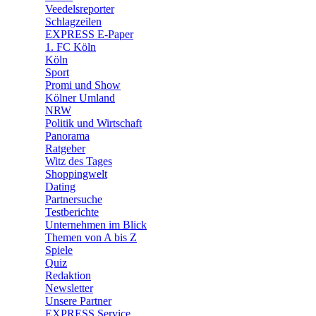
🛒 Shoppingwelt
Veedelsreporter
🧩 Spiele
Schlagzeilen
EXPRESS E-Paper
1. FC Köln
Köln
Sport
Promi und Show
Kölner Umland
NRW
Politik und Wirtschaft
Panorama
Ratgeber
Witz des Tages
Shoppingwelt
Dating
Partnersuche
Testberichte
Unternehmen im Blick
Themen von A bis Z
Spiele
Quiz
Redaktion
Newsletter
Unsere Partner
EXPRESS Service