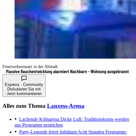
Feuerwehreinsatz in der Altstadt
Massive Rauchentwicklung alarmiert Nachbarn – Wohnung ausgebrannt
Express · Community
Diskutieren Sie mit
Jetzt kommentieren
Alles zum Thema
Lanxess-Arena
Lachende Kölnarena
Dicke Luft: Traditionskorps werden
aus Programm gestrichen
Party-Legende feiert Jubiläum
Acht Stunden Programm: