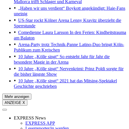
Mallorca trifft Schlager und Karneval
„Haben wir uns verdient“
Boykott angekündigt: Haie-Fans
uneinig
US-Star rockt Kölner Arena
Lenny Kravitz überzieht die
Sperrstunde
Comedienne Laura Larsson
In den Ferien: Kindheitstrauma
am Balaton
Arena-Party trotz Technik-Panne
Latino-Duo bringt Köln-
Publikum zum Kreischen
10 Jahre „Kölle singt“
So entsteht Jahr für Jahr die
besondere Magie in der Arena
10 Jahre „Kölle singt“
Nervenkrimi: Prinz Poldi sorgte für
die bisher längste Show
10 Jahre „Kölle singt“
2021 hat das Mitsing-Spektakel
Geschichte geschrieben
Mehr anzeigen
ANZEIGE X
EXPRESS News
EXPRESS APP
Leserreporter/in werden