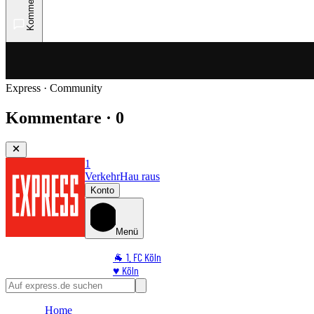
Kommentare
Express · Community
Kommentare · 0
1
Verkehr
Hau raus
Konto
Menü
🐐 1. FC Köln
♥️ Köln
⭐ Promi
🏆 Sport
Home