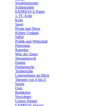
🛒 Shoppingwelt
Veedelsreporter
🧩 Spiele
Schlagzeilen
EXPRESS E-Paper
1. FC Köln
Köln
Sport
Promi und Show
Kölner Umland
NRW
Politik und Wirtschaft
Panorama
Ratgeber
Witz des Tages
Shoppingwelt
Dating
Partnersuche
Testberichte
Unternehmen im Blick
Themen von A bis Z
Spiele
Quiz
Redaktion
Newsletter
Unsere Partner
EXPRESS Service