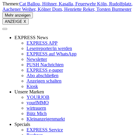
Themen:
Cat Ballou
Höhner
Kasalla
Feuerwehr Köln
Rudolfplatz
Aachener Weiher
Kölner Dom
Henriette Reker
Torsten Burmester
Mehr anzeigen
ANZEIGE X
EXPRESS News
EXPRESS APP
Leserreporter/in werden
EXPRESS auf WhatsApp
Newsletter
PUSH Nachrichten
EXPRESS e-paper
Abo abschließen
Anzeigen schalten
Kiosk
Unsere Marken
YOURJOB
yourIMMO
wirtrauern
Bütz Mich
Kleinanzeigenmarkt
Specials
EXPRESS Service