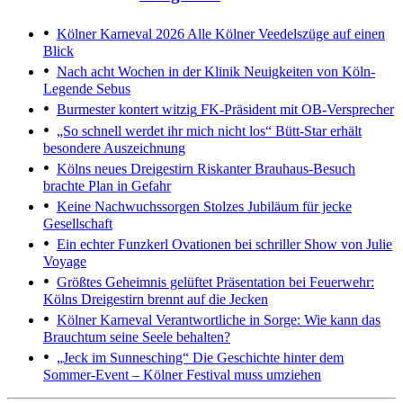
Kölner Karneval 2026
Alle Kölner Veedelszüge auf einen
Blick
Nach acht Wochen in der Klinik
Neuigkeiten von Köln-
Legende Sebus
Burmester kontert witzig
FK-Präsident mit OB-Versprecher
„So schnell werdet ihr mich nicht los“
Bütt-Star erhält
besondere Auszeichnung
Kölns neues Dreigestirn
Riskanter Brauhaus-Besuch
brachte Plan in Gefahr
Keine Nachwuchssorgen
Stolzes Jubiläum für jecke
Gesellschaft
Ein echter Funzkerl
Ovationen bei schriller Show von Julie
Voyage
Größtes Geheimnis gelüftet
Präsentation bei Feuerwehr:
Kölns Dreigestirn brennt auf die Jecken
Kölner Karneval
Verantwortliche in Sorge: Wie kann das
Brauchtum seine Seele behalten?
„Jeck im Sunnesching“
Die Geschichte hinter dem
Sommer-Event – Kölner Festival muss umziehen