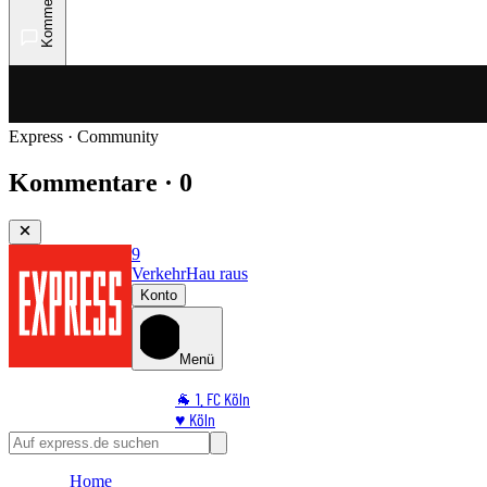
Kommentare
Express · Community
Kommentare · 0
9
Verkehr
Hau raus
Konto
Menü
🐐 1. FC Köln
♥️ Köln
⭐ Promi
🏆 Sport
Home