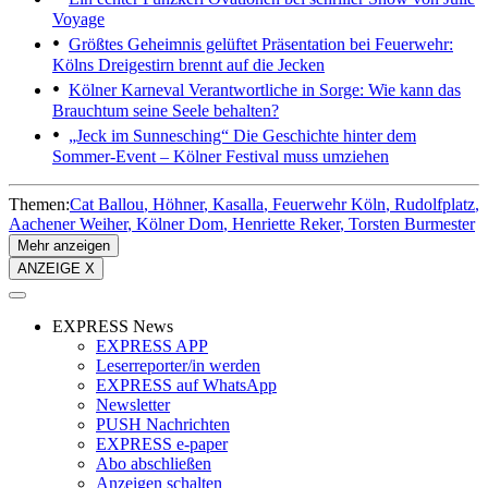
Voyage
Größtes Geheimnis gelüftet
Präsentation bei Feuerwehr:
Kölns Dreigestirn brennt auf die Jecken
Kölner Karneval
Verantwortliche in Sorge: Wie kann das
Brauchtum seine Seele behalten?
„Jeck im Sunnesching“
Die Geschichte hinter dem
Sommer-Event – Kölner Festival muss umziehen
Themen:
Cat Ballou
Höhner
Kasalla
Feuerwehr Köln
Rudolfplatz
Aachener Weiher
Kölner Dom
Henriette Reker
Torsten Burmester
Mehr anzeigen
ANZEIGE X
EXPRESS News
EXPRESS APP
Leserreporter/in werden
EXPRESS auf WhatsApp
Newsletter
PUSH Nachrichten
EXPRESS e-paper
Abo abschließen
Anzeigen schalten