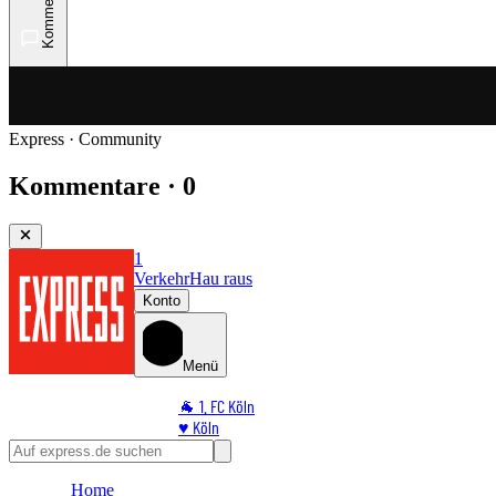
Kommentare
Express · Community
Kommentare · 0
1
Verkehr
Hau raus
Konto
Menü
🐐 1. FC Köln
♥️ Köln
⭐ Promi
🏆 Sport
Home