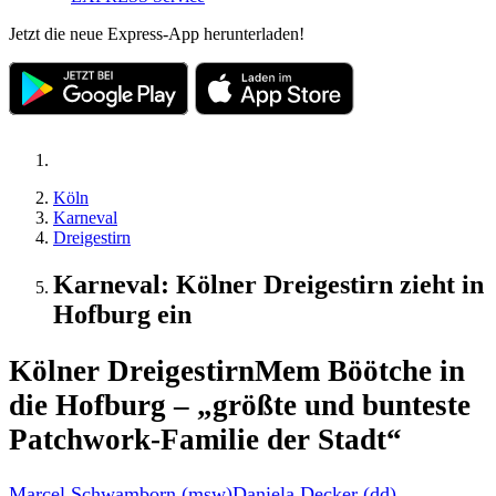
Jetzt die neue Express-App herunterladen!
Köln
Karneval
Dreigestirn
Karneval: Kölner Dreigestirn zieht in
Hofburg ein
Kölner Dreigestirn
Mem Böötche in
die Hofburg – „größte und bunteste
Patchwork-Familie der Stadt“
Marcel Schwamborn (msw)
Daniela Decker (dd)