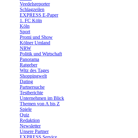
🛒 Shoppingwelt
Veedelsreporter
🧩 Spiele
Schlagzeilen
EXPRESS E-Paper
1. FC Köln
Köln
Sport
Promi und Show
Kölner Umland
NRW
Politik und Wirtschaft
Panorama
Ratgeber
Witz des Tages
Shoppingwelt
Dating
Partnersuche
Testberichte
Unternehmen im Blick
Themen von A bis Z
Spiele
Quiz
Redaktion
Newsletter
Unsere Partner
EXPRESS Service