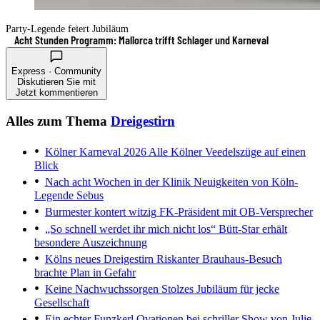
Party-Legende feiert Jubiläum
Acht Stunden Programm: Mallorca trifft Schlager und Karneval
Express · Community
Diskutieren Sie mit
Jetzt kommentieren
Alles zum Thema
Dreigestirn
Kölner Karneval 2026
Alle Kölner Veedelszüge auf einen
Blick
Nach acht Wochen in der Klinik
Neuigkeiten von Köln-
Legende Sebus
Burmester kontert witzig
FK-Präsident mit OB-Versprecher
„So schnell werdet ihr mich nicht los“
Bütt-Star erhält
besondere Auszeichnung
Kölns neues Dreigestirn
Riskanter Brauhaus-Besuch
brachte Plan in Gefahr
Keine Nachwuchssorgen
Stolzes Jubiläum für jecke
Gesellschaft
Ein echter Funzkerl
Ovationen bei schriller Show von Julie