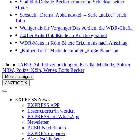
Stadtbild-Debatte
Becker erinnert an Schicksal seiner
Mutter
Sexsucht, Drama, Abhängigkeit
– Serie „naked“ bricht
Tabu
Weniger als ihr Vorgänger
Das verdient die WDR-Chefin
A4 bei Köln
Unfallstelle an Brücke geräumt
WDR-Maus in Köln
Bittere Erkenntnis nach Anschlag
„Kölner Treff“
Michelle kündigt „große Pläne“ an
Themen:
ARD
A4
Polizeimeldungen
Kasalla
Michelle
Polizei
NRW
Polizei Köln
Wetter
Boris Becker
Mehr anzeigen
ANZEIGE X
EXPRESS News
EXPRESS APP
Leserreporter/in werden
EXPRESS auf WhatsApp
Newsletter
PUSH Nachrichten
EXPRESS e-paper
Abo abschließen