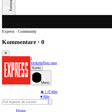
Kommentare
Express · Community
Kommentare · 0
1
Verkehr
Hau raus
Konto
Menü
🐐 1. FC Köln
♥️ Köln
⭐ Promi
🏆 Sport
Home