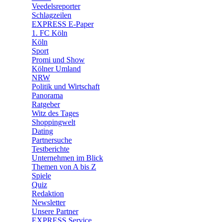
🛒 Shoppingwelt
Veedelsreporter
🧩 Spiele
Schlagzeilen
EXPRESS E-Paper
1. FC Köln
Köln
Sport
Promi und Show
Kölner Umland
NRW
Politik und Wirtschaft
Panorama
Ratgeber
Witz des Tages
Shoppingwelt
Dating
Partnersuche
Testberichte
Unternehmen im Blick
Themen von A bis Z
Spiele
Quiz
Redaktion
Newsletter
Unsere Partner
EXPRESS Service