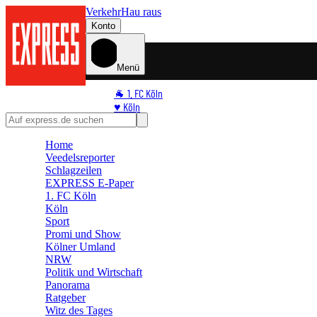
Verkehr
Hau raus
Konto
Menü
🐐 1. FC Köln
♥️ Köln
⭐ Promi
🏆 Sport
Home
Veedelsreporter
🛒 Shoppingwelt
Schlagzeilen
🧩 Spiele
EXPRESS E-Paper
1. FC Köln
Köln
Sport
Promi und Show
Kölner Umland
NRW
Politik und Wirtschaft
Panorama
Ratgeber
Witz des Tages